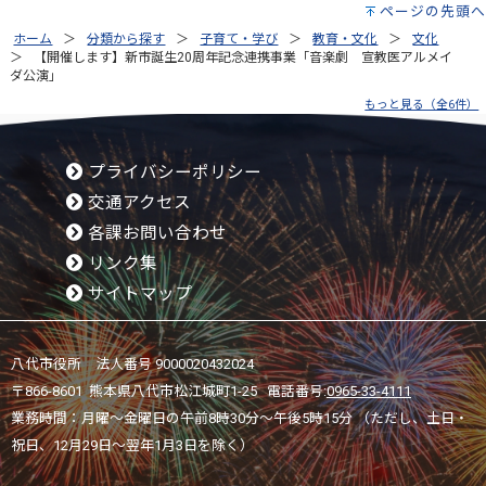
ページの先頭へ
ホーム
分類から探す
子育て・学び
教育・文化
文化
【開催します】新市誕生20周年記念連携事業「音楽劇 宣教医アルメイ
ダ公演」
もっと見る（全6件）
プライバシーポリシー
交通アクセス
各課お問い合わせ
リンク集
サイトマップ
八代市役所 法人番号 9000020432024
〒866-8601 熊本県八代市松江城町1-25 電話番号:
0965-33-4111
業務時間：月曜～金曜日の午前8時30分～午後5時15分 （ただし、土日・
祝日、12月29日～翌年1月3日を除く）