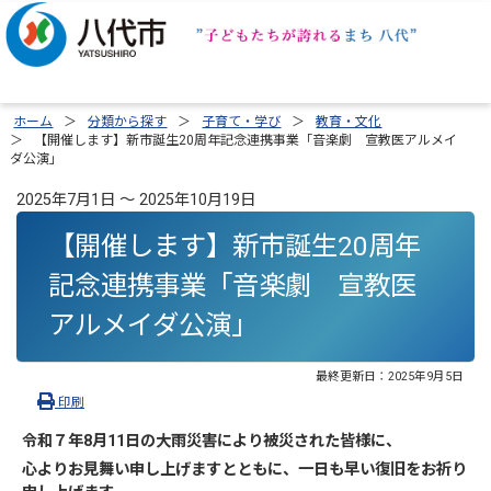
ホーム
分類から探す
子育て・学び
教育・文化
【開催します】新市誕生20周年記念連携事業「音楽劇 宣教医アルメイ
ダ公演」
2025年7月1日 ～ 2025年10月19日
【開催します】新市誕生20周年
記念連携事業「音楽劇 宣教医
アルメイダ公演」
最終更新日：
2025年9月5日
印刷
令和７年8月11日の大雨災害により被災された皆様に、
心よりお見舞い申し上げますとともに、一日も早い復旧
をお祈り