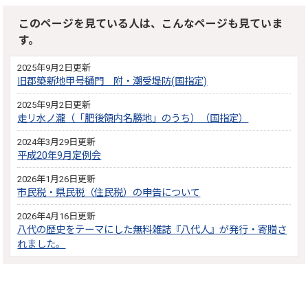
このページを見ている人は、こんなページも見ていま
す。
2025年9月2日更新
旧郡築新地甲号樋門 附・潮受堤防(国指定)
2025年9月2日更新
走リ水ノ瀧（「肥後領内名勝地」のうち）（国指定）
2024年3月29日更新
平成20年9月定例会
2026年1月26日更新
市民税・県民税（住民税）の申告について
2026年4月16日更新
八代の歴史をテーマにした無料雑誌『八代人』が発行・寄贈さ
れました。