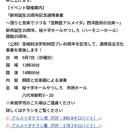
申し上げます。
【イベント開催案内】
「新市誕生20周年記念連携事業
～語りと音楽でつづる「宣教医アルメイダ」西洋医術の伝来～」
新市誕生20周年、桜十字ホールやつしろ（ハーモニーホール）
開館25周年、
（公財）宮嶋利治学術財団プレ40周年を記念して、連携自主文化
事業を実施します！
日 時 9月7日（日曜日）
開 場 13時30分
開 演 14時00分
内 容 朗読と古楽器による演奏
会 場 桜十字ホールやつしろ 市民ホール
八代市新町5－20
※未就学児のご入場はご遠慮ください
詳しくはチラシをご覧ください
アルメイダチラシ表（PDF：886.8キロバイト）
アルメイダチラシ裏（PDF：578.3キロバイト）