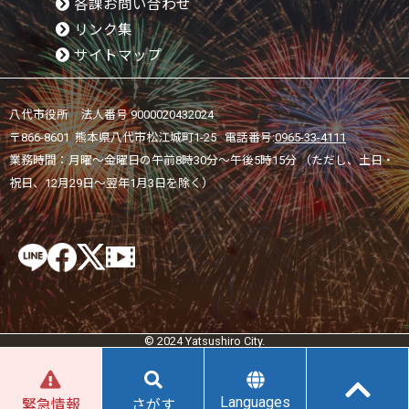
各課お問い合わせ
リンク集
サイトマップ
八代市役所 法人番号 9000020432024
〒866-8601 熊本県八代市松江城町1-25 電話番号:
0965-33-4111
業務時間：月曜～金曜日の午前8時30分～午後5時15分 （ただし、土日・
祝日、12月29日～翌年1月3日を除く）
© 2024 Yatsushiro City.
Languages
緊急情報
さがす