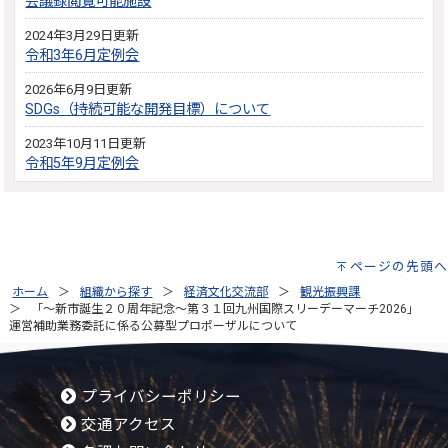
会議録閲覧可能施設
2024年3月29日更新
令和3年6月定例会
2026年6月9日更新
SDGs（持続可能な開発目標）について
2023年10月11日更新
令和5年9月定例会
ページの先頭へ
ホーム
組織から探す
経済文化交流部
観光振興課
「～新市誕生２０周年記念～第３１回九州国際スリーデーマーチ2026」
運営補助業務委託に係る公募型プロポーザルについて
プライバシーポリシー
交通アクセス