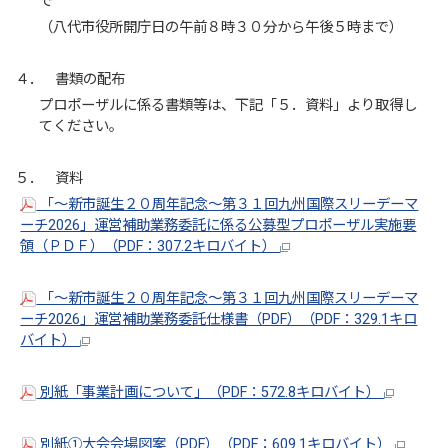
で
（八代市役所開庁日の午前８時３０分から午後５時まで）
４． 書類の配布
プロポーザルに係る書類等は、下記「５．資料」より取得し
てください。
５． 資料
「～新市誕生２０周年記念～第３１回九州国際スリーデーマ
ーチ2026」運営補助業務委託に係る公募型プロポーザル実施要
領（ＰＤＦ）（PDF：307.2キロバイト）
「～新市誕生２０周年記念～第３１回九州国際スリーデーマ
ーチ2026」運営補助業務委託仕様書（PDF）（PDF：329.1キロ
バイト）
別紙「事業計画について」（PDF：572.8キロバイト）
別紙①大会会場図案（PDF）（PDF：609.1キロバイト）