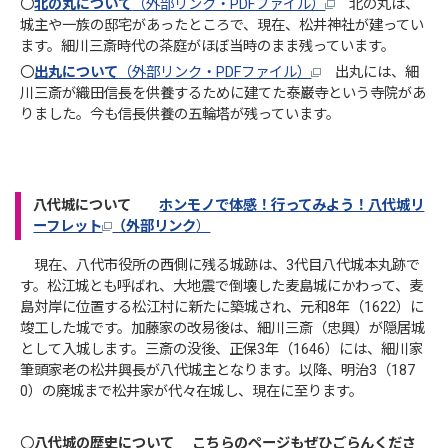
〇
北の丸について
（外部リンク・PDFファイル）
北の丸は、
城主や一族の邸宅があったところで、現在、松井神社が建ってい
ます。細川三斎時代の茶庭がほぼ当時のまま残っています。
〇
出丸について
（外部リンク・PDFファイル）
出丸には、細
川三斎が織田信長を供養するために建てた泰巌寺という寺院があ
りました。今も信長供養の五輪塔が残っています。
八代城について
ホンモノで体感！行ってみよう！八代城リ
ーフレット
（外部リンク
）
現在、八代市役所の西側に残る城跡は、3代目八代城本丸跡で
す。松江城とも呼ばれ、大地震で倒壊した麦島城にかわって、麦
島対岸に位置する松江村に新たに築城され、元和8年（1622）に
竣工した城です。加藤家の改易後は、細川三斎（忠興）が隠居城
として入城します。三斎の没後、正保3年（1646）には、細川家
筆頭家老の松井興長が八代城主となります。以降、明治3（187
0）の廃城まで松井家が代々在城し、現在に至ります。
〇
八代城の歴史について こちらのページもぜひごらんくださ