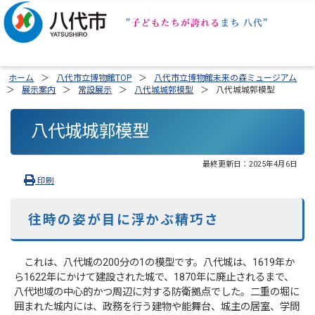
ホーム
八代市立博物館TOP
八代市立博物館未来の森ミュージアム
展示案内
常設展示
八代城城郭模型
八代城城郭模型
八代城城郭模型
最終更新日：
2025年4月6日
印刷
往時の姿が目に浮かぶ精巧さ
これは、八代城の200分の1の模型です。八代城は、1619年か
ら1622年にかけて建設された城で、1870年に廃止されるまで、
八代地域の中心的かつ周辺に対する防衛拠点でした。二重の堀に
囲まれた城内には、政務を行う建物や能舞台、城主の居室、学問