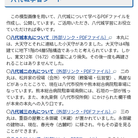
この模型画像を用いて、八代城について学べるPDFファイルを
作成し、公開しています。ご活用いただき、八代城学習にお役立
ていただければ幸いです。
〇
八代城本丸について
（外部リンク・PDFファイル）
本丸に
は、大天守とそれに連結した小天守がありました。大天守は4階
建てに地下1階の4層5階構造であったと考えられています。しか
し、寛文12年（1672）の落雷により焼失。その後一度も再建さ
れることはありませんでした。
〇
八代城二の丸について
（外部リンク・PDFファイル）
二の
丸は、松井家の役場（会所）や学校（教衛場・伝習堂）、馬屋な
どがあったところで、現在は八代市役所や熊本総合病院駐車場に
なっています。熊本総合病院駐車場南側には、石垣の一部が残っ
ています。また、本丸東側（八代市役所側）にかけられた欄干橋
が本来の本丸への入り口です。
〇
八代城三の丸について
（外部リンク・PDFファイル）
三の
丸は、重臣の屋敷と永御蔵（米蔵）が置かれていました。永御蔵
の建物は、現在、春光寺（古麓町）に移され、今もその姿を見る
ことができます。