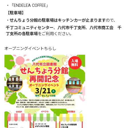
・「ENDELEA COFFEE」
【駐車場】
・
せんちょう分館の駐車場はキッチンカーが止まります
ので、
千丁コミュニティセンター
、
八代市千丁支所
、
八代市商工会 千
丁支所の各駐車場
をご利用ください。
オープニングイベントちらし