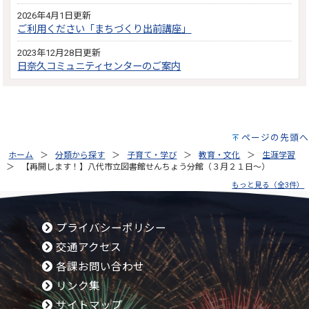
2026年4月1日更新
ご利用ください「まちづくり出前講座」
2023年12月28日更新
日奈久コミュニティセンターのご案内
ページの先頭へ
ホーム
分類から探す
子育て・学び
教育・文化
生涯学習
【再開します！】八代市立図書館せんちょう分館（３月２１日～）
もっと見る（全3件）
プライバシーポリシー
交通アクセス
各課お問い合わせ
リンク集
サイトマップ