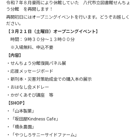
令和７年８月豪雨により休館していた 八代市立図書館せんちょ
う分館 を再開します！
再開初日にはオープニングイベントを行います。どうぞお越しく
ださい。
【３月２１日（土曜日）オープニングイベント】
時間：９時３０分～１３時００分
※入場無料、申込不要
【内容】
・せんちょう分館復興パネル展
・応援メッセージボード
・新刊本・災害対策助成金での購入本の展示
・おはなし会メドレー
・かがくあそび講座 等
【SHOP】
・「山本製菓」
・「坂田屋Kindness Cafe」
・「橋永農園」
・「やつしろサニーサイドファーム」