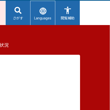
Languages
さがす
閲覧補助
 R7年7月分
状況
重要なお知らせ
2026/08/08
避難所開設状況
2026/08/07
【給水所情報】8月8日（土曜日）
2026/08/01
避難所の再編について
2026/07/31
生活用水の配布について
2026/07/31