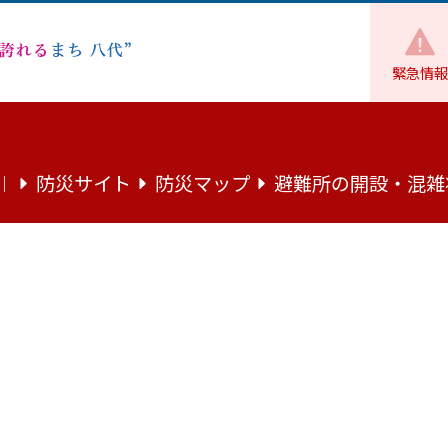
緊急情報
スケジュール
過去のスケジュールはこちら
市長スケジュール
防災サイト
防災マップ
避難所の開設・混雑
｜
年7月分
（日曜日）分のスケジュールです。
あります。ご了承ください。
.7キロバイト）