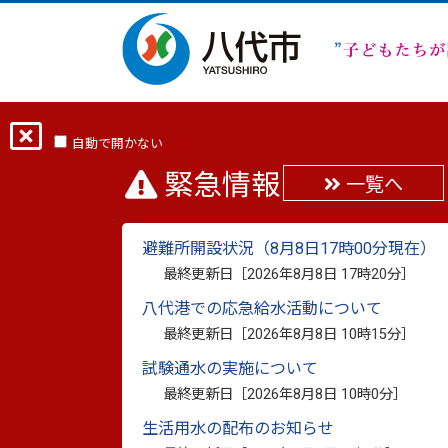
ホーム
市長の部屋TOP
市長の部屋
自動で開かない
緊急情報
一覧へ
市長スケジュール R7
避難所開設状況（8月8日17時00分現在）
最終更新日：
2025年9月17日
印刷
最終更新日［
2026年8月8日 17時20分
］
令和７年６月３０日（月曜日）～８月３日
八代港での応急給水活動について
最終更新日［
2026年8月8日 10時15分
］
なお、公務の都合により変更になる場合が
試験通水の実施について
市長スケジュールR7年7月分（PDF：229
最終更新日［
2026年8月8日 10時0分
］
生活用水の配布のお知らせ