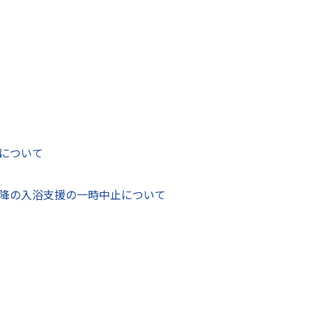
市長公室 秘書広報課
〒866-8601
する
熊本県八代市松江城町1-25 3階
電話番号：
0965-33-4101
Fax：0965-33-4446
お問い合わせフォーム
について
（ID:
降の入浴支援の一時中止について
、
Adobe Acrobat(R)
が必要です。
です。正しく表示されない場合、最新バージョンをご利用ください。
ページも見ています。