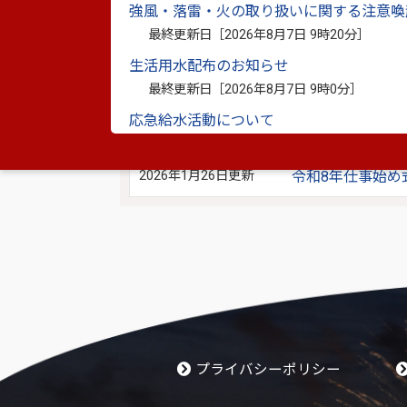
強風・落雷・火の取り扱いに関する注意喚
2026年8月8日更新
市長スケジュール
最終更新日［
2026年8月7日 9時20分
］
2025年9月17日更新
市長スケジュール
生活用水配布のお知らせ
最終更新日［
2026年8月7日 9時0分
］
2025年9月4日更新
小野泰輔 プロ
応急給水活動について
2026年1月23日更新
市長スケジュール
最終更新日［
2026年8月7日 6時30分
］
応急給水活動について
2026年1月26日更新
令和8年仕事始め
最終更新日［
2026年8月6日 21時29分
］
生活用水配布のお知らせ
最終更新日［
2026年8月6日 21時25分
］
生活用水の配布のお知らせ
最終更新日［
2026年8月6日 20時21分
］
プライバシーポリシー