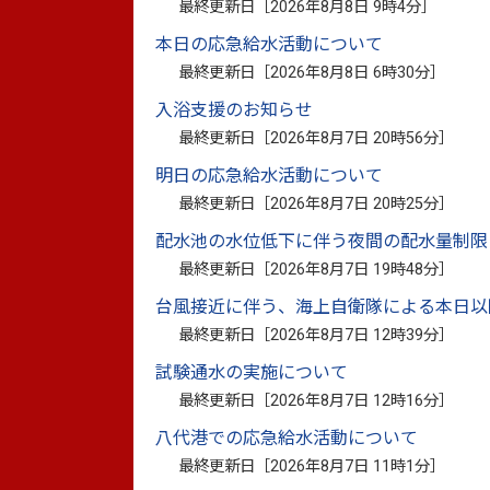
最終更新日［
2026年8月8日 9時4分
］
本日の応急給水活動について
最終更新日［
2026年8月8日 6時30分
］
入浴支援のお知らせ
このページに関
最終更新日［
2026年8月7日 20時56分
］
お問い合わせは
明日の応急給水活動について
最終更新日［
2026年8月7日 20時25分
］
配水池の水位低下に伴う夜間の配水量制限
最終更新日［
2026年8月7日 19時48分
］
台風接近に伴う、海上自衛隊による本日以
最終更新日［
2026年8月7日 12時39分
］
別ウィンドウで開きます
試験通水の実施について
※資料としてPDFファイルが添付されている場合は
最終更新日［
2026年8月7日 12時16分
］
PDF書類をご覧になる場合は、
Adobe Reader
が必要
八代港での応急給水活動について
最終更新日［
2026年8月7日 11時1分
］
このページを見ている人は、こんな