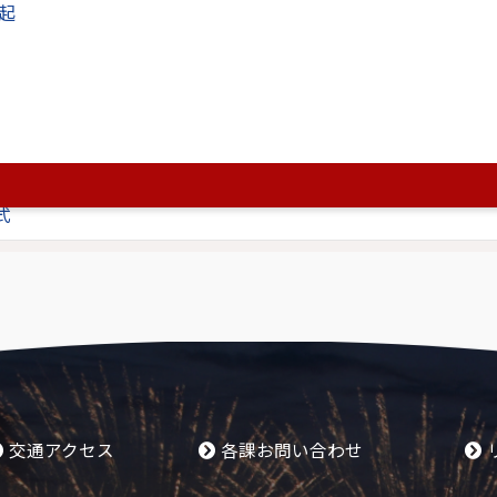
起
 R8年8月分
 R7年8月分
フィール
 Ｒ8年1月分
式
交通アクセス
各課お問い合わせ