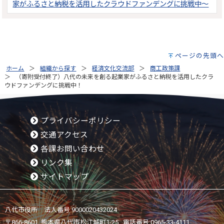
家がふるさと納税を活用したクラウドファンデングに挑戦中～
ページの先頭へ
ホーム
組織から探す
経済文化交流部
商工政策課
（寄附受付終了）八代の未来を創る起業家がふるさと納税を活用したクラ
ウドファンデングに挑戦中！
プライバシーポリシー
交通アクセス
各課お問い合わせ
リンク集
サイトマップ
八代市役所 法人番号 9000020432024
〒866-8601 熊本県八代市松江城町1-25 電話番号:
0965-33-4111