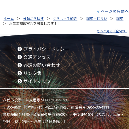
ページの先頭へ
ホーム
分類から探す
くらし・手続き
環境・住まい
環境
水生生物観察会を開催します！！
もっと見る（全5件）
プライバシーポリシー
交通アクセス
各課お問い合わせ
リンク集
サイトマップ
八代市役所 法人番号 9000020432024
〒866-8601 熊本県八代市松江城町1-25 電話番号:
0965-33-4111
業務時間：月曜～金曜日の午前8時30分～午後5時15分 （ただし、土日・
祝日、12月29日～翌年1月3日を除く）