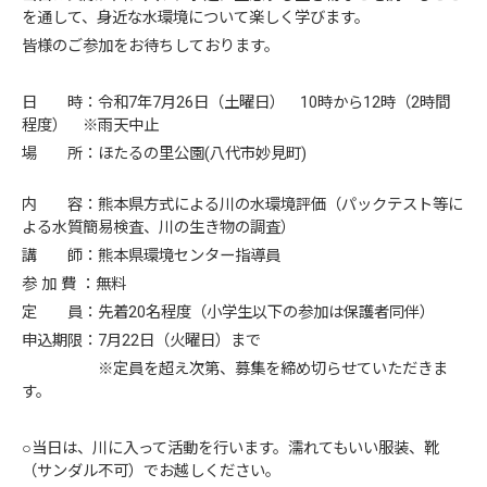
を通して、身近な水環境について楽しく学びます。
皆様のご参加をお待ちしております。
日 時：令和7年7月26日（土曜日） 10時から12時（2時間
程度） ※雨天中止
場 所：ほたるの里公園(八代市妙見町)
内 容：熊本県方式による川の水環境評価（パックテスト等に
よる水質簡易検査、川の生き物の調査）
講 師：熊本県環境センター指導員
参 加 費 ：無料
定 員：先着20名程度（小学生以下の参加は保護者同伴）
申込期限：7月22日（火曜日）まで
※定員を超え次第、募集を締め切らせていただきま
す。
○当日は、川に入って活動を行います。濡れてもいい服装、靴
（サンダル不可）でお越しください。