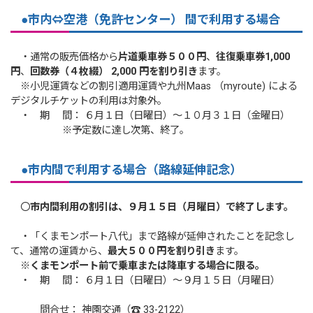
●市内⇔空港（免許センター） 間で利用する場合
・通常の販売価格から
片道乗車券５００円
、
往復乗車券1,000
円
、
回数券（４枚綴） 2,000 円
を割り引き
ます。
※小児運賃などの割引適用運賃や九州Maas （myroute) による
デジタルチケットの利用は対象外。
・ 期 間： ６月１日（日曜日）～１０月３１日（金曜日）
※予定数に達し次第、終了。
●市内間で利用する場合（路線延伸記念）
〇
市内間利用の割引は、９月１５日（月曜日）で終了します。
・「くまモンポート八代」まで路線が延伸されたことを記念し
て、通常の運賃から、
最大５００円を割り引き
ます。
※
くまモンポート前で乗車または降車する場合に限る。
・ 期 間： ６月１日（日曜日）～９月１５日（月曜日）
問合せ： 神園交通（☎ 33-2122）