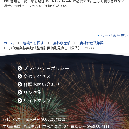
PDF書類をご覧になる場合は、
Adobe Reader
が必要です。正しく表示されない
場合、最新バージョンをご利用ください。
ページの先頭へ
ホーム
組織から探す
農林水産部
農林水産政策課
八代農業振興地域整備計画個別見直し（公告）について
プライバシーポリシー
交通アクセス
各課お問い合わせ
リンク集
サイトマップ
八代市役所 法人番号 9000020432024
〒866-8601 熊本県八代市松江城町1-25 電話番号:
0965-33-4111