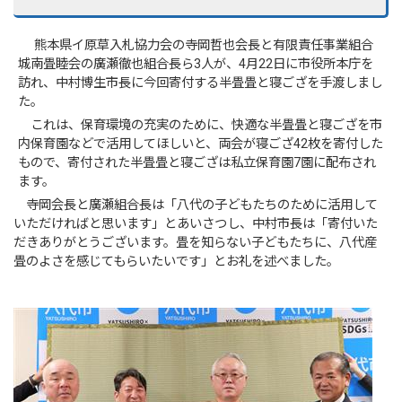
熊本県イ原草入札協力会の寺岡哲也会長と有限責任事業組合
城南畳睦会の廣瀬徹也組合長ら3人が、4月22日に市役所本庁を
訪れ、中村博生市長に今回寄付する半畳畳と寝ござを手渡しまし
た。
これは、保育環境の充実のために、快適な半畳畳と寝ござを市
内保育園などで活用してほしいと、両会が寝ござ42枚を寄付した
もので、寄付された半畳畳と寝ござは私立保育園7園に配布され
ます。
寺岡会長と廣瀬組合長は「八代の子どもたちのために活用して
いただければと思います」とあいさつし、中村市長は「寄付いた
だきありがとうございます。畳を知らない子どもたちに、八代産
畳のよさを感じてもらいたいです」とお礼を述べました。