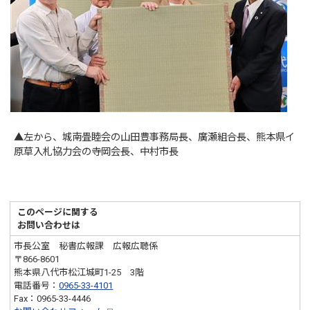
▲左から、城南畳睦会の山田豊事務局長、廣瀬組合長、熊本県イ
原草入札協力会の寺岡会長、中村市長
このページに関する
お問い合わせは
市長公室 秘書広報課 広報広聴係
〒866-8601
熊本県八代市松江城町1-25 3階
電話番号：
0965-33-4101
Fax：0965-33-4446