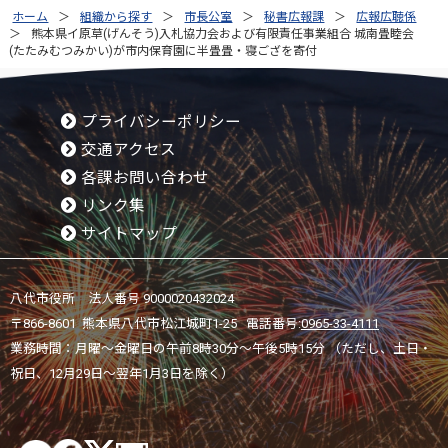
ホーム
組織から探す
市長公室
秘書広報課
広報広聴係
熊本県イ原草(げんそう)入札協力会および有限責任事業組合 城南畳睦会
(たたみむつみかい)が市内保育園に半畳畳・寝ござを寄付
プライバシーポリシー
交通アクセス
各課お問い合わせ
リンク集
サイトマップ
八代市役所 法人番号 9000020432024
〒866-8601 熊本県八代市松江城町1-25 電話番号:
0965-33-4111
業務時間：月曜～金曜日の午前8時30分～午後5時15分 （ただし、土日・
祝日、12月29日～翌年1月3日を除く）