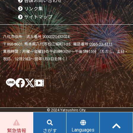
各課お問い合わせ
リンク集
サイトマップ
八代市役所 法人番号 9000020432024
〒866-8601 熊本県八代市松江城町1-25 電話番号:
0965-33-4111
業務時間：月曜～金曜日の午前8時30分～午後5時15分 （ただし、土日・
祝日、12月29日～翌年1月3日を除く）
© 2024 Yatsushiro City.
Languages
緊急情報
さがす