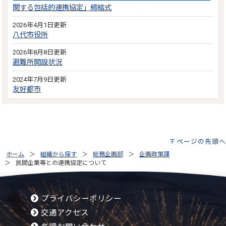
関する包括的連携協定」締結式
2026年4月1日更新
八代市役所
2026年8月8日更新
避難所開設状況
2024年7月9日更新
友好都市
ページの先頭へ
ホーム
組織から探す
総務企画部
企画政策課
民間企業等との連携協定について
プライバシーポリシー
交通アクセス