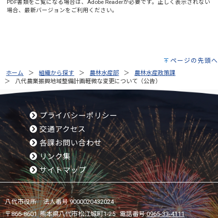
PDF書類をご覧になる場合は、
Adobe Reader
が必要です。正しく表示されない
場合、最新バージョンをご利用ください。
ページの先頭へ
ホーム
組織から探す
農林水産部
農林水産政策課
八代農業振興地域整備計画軽微な変更について（公告）
プライバシーポリシー
交通アクセス
各課お問い合わせ
リンク集
サイトマップ
八代市役所 法人番号 9000020432024
〒866-8601 熊本県八代市松江城町1-25 電話番号:
0965-33-4111