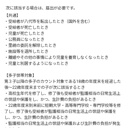
次に該当する場合は、届出が必要です。
【共通】
・受給者が八代市を転出したとき（国外を含む）
・受給者が死亡したとき
・児童が死亡したとき
・公務員になったとき
・里親の委託を解除したとき
・施設等を退所したとき
・離婚やその他の事情により児童を養育しなくなったとき
・児童と別居するようになったとき
【多子世帯対象】
第３子以降の多子のカウント対象である18歳の年度末を経過した
後～22歳年度末までの子が次に該当するとき
・高校生年代を修了し、修了後も受給者が監護相当の日常生活上
の世話や保護をし、かつ、生計費の負担があるとき
・22歳年度末到来前に短期大学・高等専門学校・専門学校等を修
了し、修了後も受給者が監護相当の日常生活上の世話や保護を
し、かつ、生計費の負担があるとき
・監護相当の日常生活上の世話や保護および生計費の負担が発生