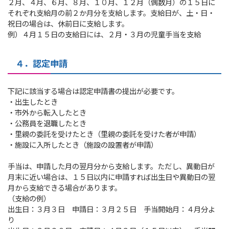
２月、４月、６月、８月、１０月、１２月（偶数月）の１５日に
それぞれ支給月の前２か月分を支給します。支給日が、土・日・
祝日の場合は、休前日に支給します。
例）４月１５日の支給日には、２月・３月の児童手当を支給
４．認定申請
下記に該当する場合は認定申請書の提出が必要です。
・出生したとき
・市外から転入したとき
・公務員を退職したとき
・里親の委託を受けたとき（里親の委託を受けた者が申請）
・施設に入所したとき（施設の設置者が申請）
手当は、申請した月の翌月分から支給します。ただし、異動日が
月末に近い場合は、１５日以内に申請すれば出生日や異動日の翌
月から支給できる場合があります。
（支給の例）
出生日：３月３日 申請日：３月２５日 手当開始月：４月分よ
り