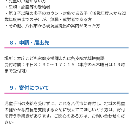
・児童の戸籍がない方
・里親・施設等の受給者
・第３子以降の多子のカウント対象である子（18歳年度末から22
歳年度末までの子）が、無職・就労者である方
・その他、八代市から現況届提出の案内があった方
８．申請・届出先
場所：本庁こども家庭支援課または各支所地域振興課
受付時間：平日８：３０～１７：１５（本庁のみ木曜日は１９時
まで受付可）
９．寄付について
児童手当の支給を受けずに、これを八代市に寄付し、地域の児童
の健やかな成長を支援するために役立ててほしいとう方は、寄付
を行う手続きがあります。ご関心のある方は、お問い合わせくだ
さい。