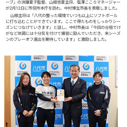
ーブ」の
洲
鎌
夏子監督、山根悠夏主将、塩澤こころマネージャー
が2月12日に市役所本庁を訪れ、中村博生市長を表敬しました。
山根主将は「八代の整った環境でいつも以上にソフトボール
に打ち込むことができています。ここで得たものをしっかりシー
ズンにつなげていきます」と話し、中村市長は「今回の合宿でけ
がなど体調には十分気を付けて練習に励んでいただき、来シーズ
ンのプレーオフ進出を期待しています」と激励しました。