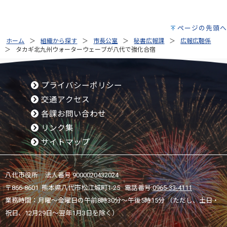
ページの先頭へ
ホーム
組織から探す
市長公室
秘書広報課
広報広聴係
タカギ北九州ウォーターウェーブが八代で強化合宿
プライバシーポリシー
交通アクセス
各課お問い合わせ
リンク集
サイトマップ
八代市役所 法人番号 9000020432024
〒866-8601 熊本県八代市松江城町1-25 電話番号:
0965-33-4111
業務時間：月曜～金曜日の午前8時30分～午後5時15分 （ただし、土日・
祝日、12月29日～翌年1月3日を除く）