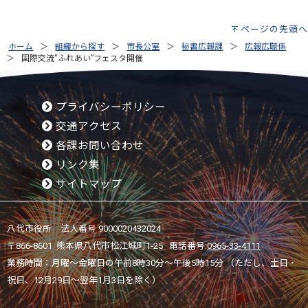
ページの先頭へ
ホーム
組織から探す
市長公室
秘書広報課
広報広聴係
国際交流“ふれあい”フェスタ開催
プライバシーポリシー
交通アクセス
各課お問い合わせ
リンク集
サイトマップ
八代市役所 法人番号 9000020432024
〒866-8601 熊本県八代市松江城町1-25 電話番号:
0965-33-4111
業務時間：月曜～金曜日の午前8時30分～午後5時15分 （ただし、土日・
祝日、12月29日～翌年1月3日を除く）