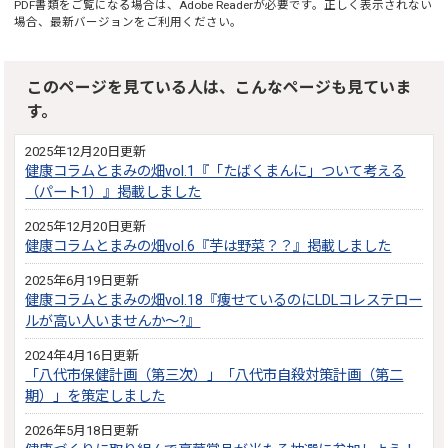
PDF書類をご覧になる場合は、
Adobe Reader
が必要です。正しく表示されない
場合、最新バージョンをご利用ください。
このページを見ている人は、こんなページも見ていま
す。
2025年12月20日更新
健康コラムとまみの畑vol.1『「たばくまんに」ついて考える
（パート1）』掲載しました
2025年12月20日更新
健康コラムとまみの畑vol.6『芋は野菜？？』掲載しました
2025年6月19日更新
健康コラムとまみの畑vol.18『痩せているのにLDLコレステロー
ルが高い人いませんか～?』
2024年4月16日更新
「八代市保健計画（第三次）」「八代市自殺対策計画（第二
期）」を策定しました
2026年5月18日更新