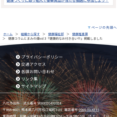
健康づくりに取り組んで豪華賞品が当たる抽選に参加しよう！
ページの先頭へ
ホーム
組織から探す
健康福祉部
健康推進課
健康コラムとまみの畑vol.3『健康的なお付き合い💛』掲載しました
プライバシーポリシー
交通アクセス
各課お問い合わせ
リンク集
サイトマップ
八代市役所 法人番号 9000020432024
〒866-8601 熊本県八代市松江城町1-25 電話番号:
0965-33-4111
業務時間：月曜～金曜日の午前8時30分～午後5時15分 （ただし、土日・