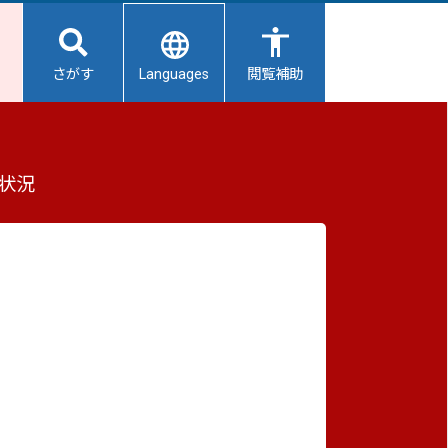
Languages
さがす
閲覧補助
もっと見る（全2件）
状況
重要なお知らせ
2026/08/06
避難所開設状況
2026/08/05
【給水所情報】8月6日（木曜日）
2026/08/01
避難所の再編について
2026/07/31
生活用水の配布について