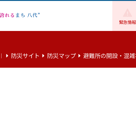
緊急情報
交際費
八代市交際費 R6年12月分
防災サイト
防災マップ
避難所の開設・混雑
｜
月分
曜日）の交際費支出状況です。
バイト）