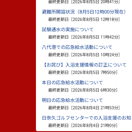
最終更新日［
2026年8月5日 20時41分
］
避難所開設状況（8月5日12時00分現在）
最終更新日［
2026年8月5日 12時18分
］
このページに関
試験通水の実施について
お問い合わせは
最終更新日［
2026年8月5日 11時42分
］
八代港での応急給水活動について
最終更新日［
2026年8月5日 10時24分
］
【お詫び】入浴支援情報の訂正について
最終更新日［
2026年8月5日 7時50分
］
本日の応急給水活動について
別ウィンドウで開きます
最終更新日［
2026年8月5日 6時30分
］
※資料としてPDFファイルが添付されている場合は
明日の応急給水活動について
PDF書類をご覧になる場合は、
Adobe Reader
が必要
最終更新日［
2026年8月4日 21時53分
］
日奈久ゴルフセンターでの入浴支援のお知
最終更新日［
2026年8月4日 21時0分
］