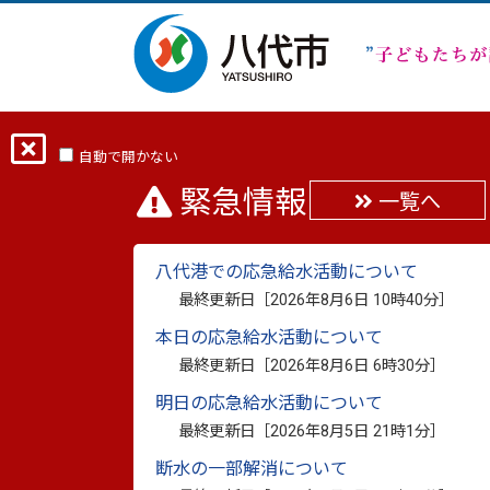
ホーム
市長の部屋TOP
市長の部屋
自動で開かない
緊急情報
一覧へ
八代市交際費 R6年12
八代港での応急給水活動について
最終更新日：
2025年1月23日
最終更新日［
2026年8月6日 10時40分
］
印刷
本日の応急給水活動について
１２月１日（日曜日）～１２月３１日（火
最終更新日［
2026年8月6日 6時30分
］
市交際費R6年12月分（PDF：81.6キロ
明日の応急給水活動について
最終更新日［
2026年8月5日 21時1分
］
断水の一部解消について