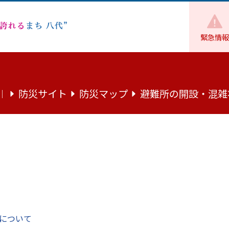
緊急情報
福祉
障がい者支援
休職中の障害福祉サービス（就労移行支援
防災サイト
防災マップ
避難所の開設・混雑
｜
ビス（就労移行支援事業、就労継続支
いて
帰を目指す場合に就労系障害福祉サービスを利用する場合の
づき、下記全ての書類が必要となりますので、お知らせいたしま
について