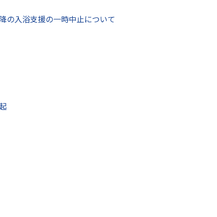
降の入浴支援の一時中止について
書
り、休職中の障がい者が就労系障害福祉サービスによる復職
断していることを示す書類
サービス利用にかかる意見書（ワード：35キロバイト）
起
主治医からの意見書
援の実施が困難であり、休職中の障がい者が就労系障害福祉
することが適当と判断していることを示す書類