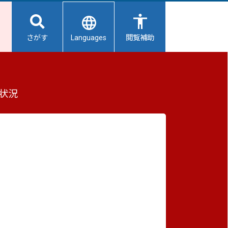
Languages
さがす
閲覧補助
事業、就労継続支援事業等）の利用について
もっと見る（全2件）
状況
重要なお知らせ
2026/08/08
避難所開設状況
2026/08/07
【給水所情報】8月8日（土曜日）
2026/08/01
避難所の再編について
手続き
2026/07/31
生活用水の配布について
す。