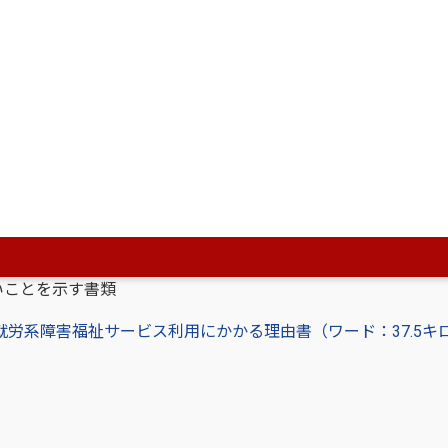
からの意見書（ワード：37キロバイト）
フプランの場合は申請者）からの理由書
業センター等による復職支援の利用が困難であること、及び
いことを示す書類
労系障害福祉サービス利用にかかる理由書（ワード：37.5キ