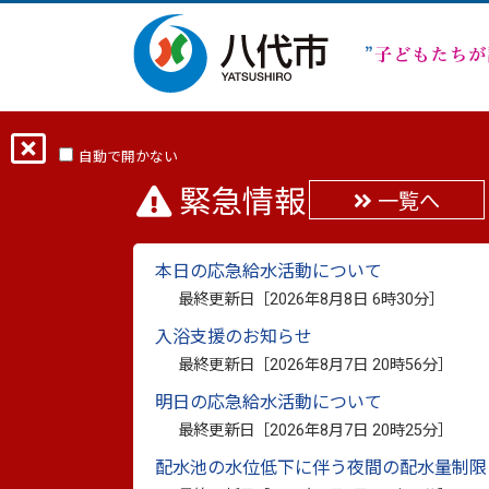
ホーム
分類から探す
健康・福祉
自動で開かない
緊急情報
一覧へ
休職中の障害福祉サー
本日の応急給水活動について
援事業等）の利用につ
最終更新日［
2026年8月8日 6時30分
］
入浴支援のお知らせ
最終更新日：
2024年12月23日
印刷
最終更新日［
2026年8月7日 20時56分
］
明日の応急給水活動について
最終更新日［
2026年8月7日 20時25分
］
一般就労している障がい者が休職からの復
について、厚生労働省からの事務連絡に基
配水池の水位低下に伴う夜間の配水量制限