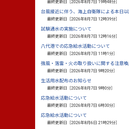
最終更新日［
2026年8月7日 19時48分
］
台風接近に伴う、海上自衛隊による本日以
１ 雇用先企業からの意見
最終更新日［
2026年8月7日 12時39分
］
試験通水の実施について
最終更新日［
2026年8月7日 12時16分
］
当該企業による復職支援の実施が困難であ
受けることにより復職することが適当と判
八代港での応急給水活動について
最終更新日［
2026年8月7日 11時1分
］
(雇用先企業用）休職中の就労系障害福祉
強風・落雷・火の取り扱いに関する注意喚
最終更新日［
2026年8月7日 9時20分
］
生活用水配布のお知らせ
最終更新日［
2026年8月7日 9時0分
］
２ 休職に係る診断をした
応急給水活動について
最終更新日［
2026年8月7日 6時30分
］
応急給水活動について
当該主治医の属する医療機関による復職支
最終更新日［
2026年8月6日 21時29分
］
スによる復職支援を受けることにより復職