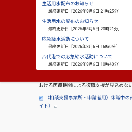
生活用水配布のお知らせ
最終更新日［
2026年8月6日 21時25分
］
（主治医用）休職に係る診断を支主治医
生活用水の配布のお知らせ
最終更新日［
2026年8月6日 20時21分
］
応急給水活動について
最終更新日［
2026年8月6日 16時0分
］
八代港での応急給水活動について
３ 相談支援事業所（セル
最終更新日［
2026年8月6日 10時40分
］
地域における就労支援機関である障害者職
おける医療機関による復職支援が見込めな
（相談支援事業所・申請者用）休職中の就
イト）