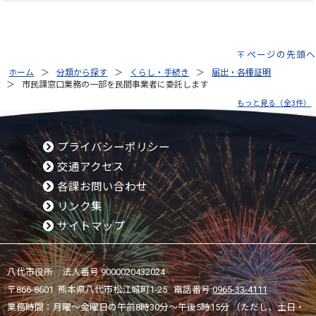
ページの先頭へ
ホーム
分類から探す
くらし・手続き
届出・各種証明
市民課窓口業務の一部を民間事業者に委託します
もっと見る（全3件）
プライバシーポリシー
交通アクセス
各課お問い合わせ
リンク集
サイトマップ
八代市役所 法人番号 9000020432024
〒866-8601 熊本県八代市松江城町1-25 電話番号:
0965-33-4111
業務時間：月曜～金曜日の午前8時30分～午後5時15分 （ただし、土日・