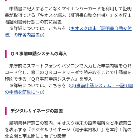
申請書に記入することなくマイナンバーカードを利用して証明
書が取得できる『キオスク端末（証明書自動交付機）』を本庁１
階証明書発行窓口の前に設置
※詳細については、こちらを（
キオスク端末（証明書自動交付
機）の庁舎内設置
）
ＱＲ事前申請システムの導入
来庁前にスマートフォンやパソコンで入力した申請内容をＱＲ
コード化し、窓口のＱＲコードリーダで読み取ることで申請書を
印刷できる『ＱＲ事前申請システム』を導入
※詳細については、こちらを（
QR事前申請システム ～証明書
の申請を簡単に～
）
デジタルサイネージの設置
証明書発行窓口の案内、キオスク端末の設置場所など手続窓口
を表示する『デジタルサイネージ（電子案内板）』を本庁１階の
北玄関と南玄関に１台ずつ設置