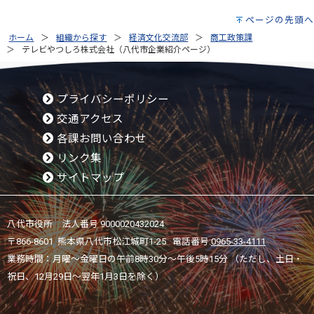
ページの先頭へ
ホーム
組織から探す
経済文化交流部
商工政策課
テレビやつしろ株式会社（八代市企業紹介ページ）
プライバシーポリシー
交通アクセス
各課お問い合わせ
リンク集
サイトマップ
八代市役所 法人番号 9000020432024
〒866-8601 熊本県八代市松江城町1-25 電話番号:
0965-33-4111
業務時間：月曜～金曜日の午前8時30分～午後5時15分 （ただし、土日・
祝日、12月29日～翌年1月3日を除く）