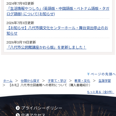
2024年7月9日更新
「生活情報やつしろ」(英語版・中国語版・ベトナム語版・タガ
ログ語版) について(お知らせ)
2026年7月3日更新
【お知らせ】八代市鏡文化センターホール・舞台貸出停止のお
知らせ
2026年3月19日更新
「八代市公民館講座かわら版」を更新しました！
ページの先頭へ
ホーム
分類から探す
子育て・学び
教育・文化
生涯学習
【お礼】八代市立図書館への寄附について（購入書籍紹介）
もっと見る（全3件）
プライバシーポリシー
交通アクセス