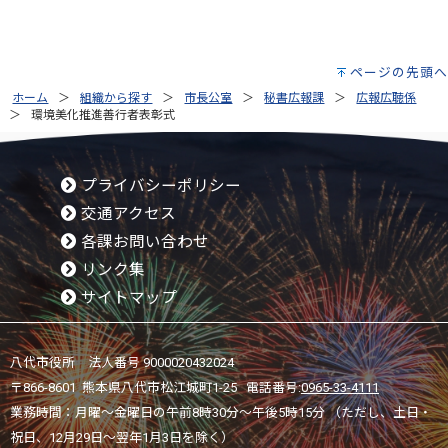
ページの先頭へ
ホーム
組織から探す
市長公室
秘書広報課
広報広聴係
環境美化推進善行者表彰式
プライバシーポリシー
交通アクセス
各課お問い合わせ
リンク集
サイトマップ
八代市役所 法人番号 9000020432024
〒866-8601 熊本県八代市松江城町1-25 電話番号:
0965-33-4111
業務時間：月曜～金曜日の午前8時30分～午後5時15分 （ただし、土日・
祝日、12月29日～翌年1月3日を除く）