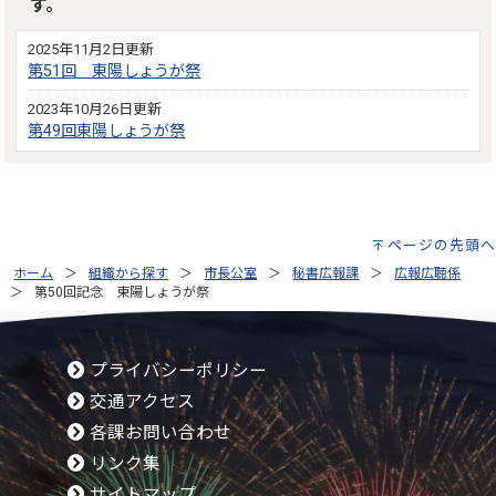
す。
2025年11月2日更新
第51回 東陽しょうが祭
2023年10月26日更新
第49回東陽しょうが祭
ページの先頭へ
ホーム
組織から探す
市長公室
秘書広報課
広報広聴係
第50回記念 東陽しょうが祭
プライバシーポリシー
交通アクセス
各課お問い合わせ
リンク集
サイトマップ