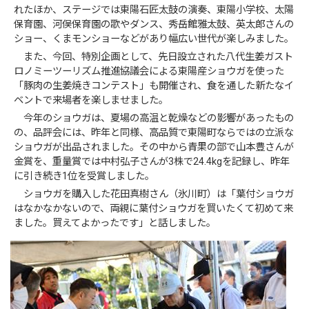
れたほか、ステージでは東陽石匠太鼓の演奏、東陽小学校、太陽
保育園、河俣保育園の歌やダンス、秀岳館雅太鼓、英太郎さんの
ショー、くまモンショーなどがあり幅広い世代が楽しみました。
また、今回、特別企画として、先日設立された八代生姜ガスト
ロノミーツーリズム推進協議会による東陽産ショウガを使った
「豚肉の生姜焼きコンテスト」も開催され、食を通した新たなイ
ベントで来場者を楽しませました。
今年のショウガは、夏場の高温と乾燥などの影響があったもの
の、品評会には、昨年と同様、高品質で東陽町ならではの立派な
ショウガが出品されました。その中から青果の部で山本豊さんが
金賞を、重量賞では中村弘子さんが3株で24.4kgを記録し、昨年
に引き続き1位を受賞しました。
ショウガを購入した花田真樹さん（氷川町）は「葉付ショウガ
はなかなかないので、両親に葉付ショウガを買いたくて初めて来
ました。買えてよかったです」と話しました。