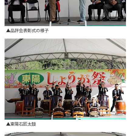
▲品評会表彰式の様子
▲東陽石匠太鼓