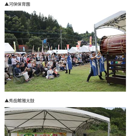
▲河俣保育園
▲秀岳館雅太鼓