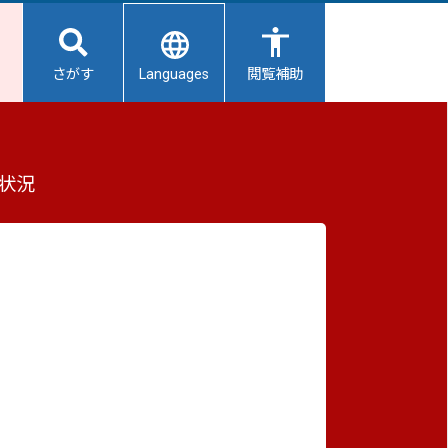
Languages
さがす
閲覧補助
の本市における認定状況
もっと見る（全3件）
状況
重要なお知らせ
2026/08/08
避難所開設状況
2026/08/08
【給水所情報】8月9日（日曜日）
2026/08/01
り
避難所の再編について
2026/07/31
で
生活用水の配布について