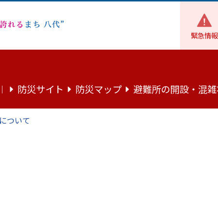
緊急情報
健康
健康情報
新型コロナワクチン接種後の健康被害救済制度
防災サイト
防災マップ
避難所の開設・混雑
｜
種後の健康被害救済制度の本市におけ
について
に健康被害（病気になったり障がいが残った
は、予防接種法に基づく救済を受けることが