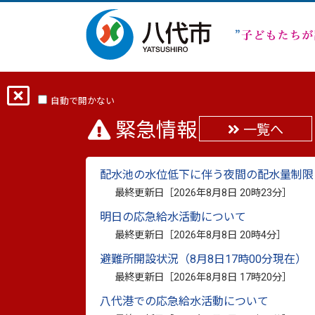
ホーム
分類から探す
健康・福祉
自動で開かない
緊急情報
一覧へ
新型コロナワクチン接
配水池の水位低下に伴う夜間の配水量制限
る認定状況
最終更新日［
2026年8月8日 20時23分
］
明日の応急給水活動について
最終更新日：
2024年3月22日
印刷
最終更新日［
2026年8月8日 20時4分
］
避難所開設状況（8月8日17時00分現在）
新型コロナワクチン接種後
最終更新日［
2026年8月8日 17時20分
］
すること）が生じた場合に
八代港での応急給水活動について