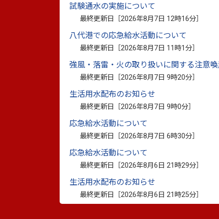
試験通水の実施について
覧ください。
最終更新日［
2026年8月7日 12時16分
］
八代港での応急給水活動について
最終更新日［
2026年8月7日 11時1分
］
予防接種後健康被害救済制度
強風・落雷・火の取り扱いに関する注意喚
最終更新日［
2026年8月7日 9時20分
］
【リーフレット】
予防接種後健康被
イト）
生活用水配布のお知らせ
【厚生労働省ホームページ】
こちら
最終更新日［
2026年8月7日 9時0分
］
応急給水活動について
最終更新日［
2026年8月7日 6時30分
］
新型コロナワクチンの有効性や安
応急給水活動について
最終更新日［
2026年8月6日 21時29分
］
【Q＆A】
こちら
（外部リンク）
をご覧く
生活用水配布のお知らせ
【有効性・安全性について】
こちら
最終更新日［
2026年8月6日 21時25分
］