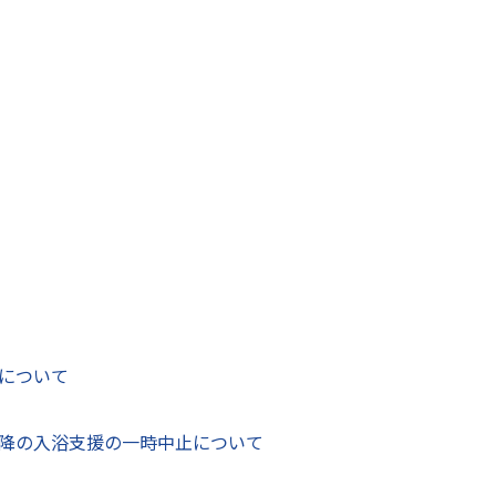
状況については新たな認定があったときに更新します。
0人）
死亡一時金・葬祭料：1件（実人数：10人）
は0件です。
高血圧やめまい、半身の痛みやしびれなどがみられ、予防接種
うる副反応の範囲を超えていることから認定されています。
について
クチン）の国の審議状況
降の入浴支援の一時中止について
との審議結果】
こちら
（外部リンク