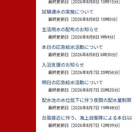
きます。
最終更新日［
2026年8月8日 10時15分
］
試験通水の実施について
最終更新日［
2026年8月8日 10時0分
］
本市における申請と認定件数
生活用水の配布のお知らせ
最終更新日［
2026年8月8日 9時4分
］
【令和7年（2025年）1月31
日現在】
※認定
本日の応急給水活動について
申請件数 延べ件数：12件（実人数：1
最終更新日［
2026年8月8日 6時30分
］
認定件数
医療費・医療手当 ：11件、
入浴支援のお知らせ
否認件数 3件 （一部否認）
最終更新日［
2026年8月7日 20時56分
］
※現在、国の疾病・障害認定審査会審査中
認定のあった事案は、症状に発熱や下痢、
明日の応急給水活動について
となった可能性が否定できず、通常起こり
最終更新日［
2026年8月7日 20時25分
］
配水池の水位低下に伴う夜間の配水量制限
最終更新日［
2026年8月7日 19時48分
］
健康被害救済制度（新型コロナワ
台風接近に伴う、海上自衛隊による本日以
最終更新日［
2026年8月7日 12時39分
］
【厚生労働省の疾病・障害認定審査会ご