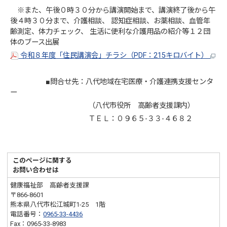
※また、午後０時３０分から講演開始まで、講演終了後から午
後４時３０分まで、介護相談、 認知症相談、お薬相談、血管年
齢測定、体力チェック、 生活に便利な介護用品の紹介等１２団
体のブース出展
令和８年度「住民講演会」チラシ（PDF：215キロバイト）
■問合せ先：八代地域在宅医療・介護連携支援センタ
ー
（八代市役所 高齢者支援課内）
ＴＥＬ：０９６５-３３-４６８２
このページに関する
お問い合わせは
健康福祉部 高齢者支援課
〒866-8601
熊本県八代市松江城町1-25 1階
電話番号：
0965-33-4436
Fax：0965-33-8983