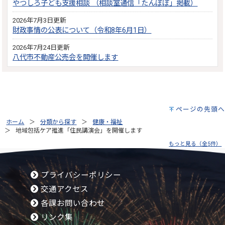
やつしろ子ども支援相談 （相談室通信「たんぽぽ」掲載）
2026年7月3日更新
財政事情の公表について（令和8年6月1日）
2026年7月24日更新
八代市不動産公売会を開催します
ページの先頭へ
ホーム
分類から探す
健康・福祉
地域包括ケア推進「住民講演会」を開催します
もっと見る（全5件）
プライバシーポリシー
交通アクセス
各課お問い合わせ
リンク集