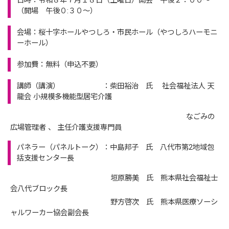
日時：令和８年７月１８日（土曜日）開会 午後２：００～
（開場 午後０:３０～）
会場：桜十字ホールやつしろ・市民ホール（やつしろハーモニ
ーホール）
参加費：無料（申込不要）
講師（講演） ：柴田裕治 氏 社会福祉法人 天
龍会 小規模多機能型居宅介護
なごみの
広場管理者 、 主任介護支援専門員
パネラー（パネルトーク）：中島邦子 氏 八代市第2地域包
括支援センター長
垣原勝美 氏 熊本県社会福祉士
会八代ブロック長
野方啓次 氏 熊本県医療ソーシ
ャルワーカー協会副会長