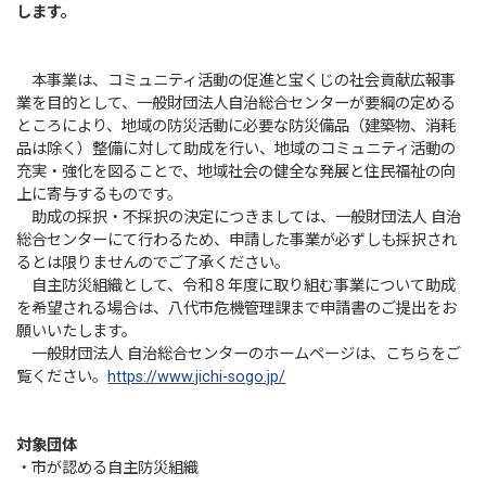
します。
本事業は、コミュニティ活動の促進と宝くじの社会貢献広報事
業を目的として、一般財団法人自治総合センターが要綱の定める
ところにより、地域の防災活動に必要な防災備品（建築物、消耗
品は除く）整備に対して助成を行い、地域のコミュニティ活動の
充実・強化を図ることで、地域社会の健全な発展と住民福祉の向
上に寄与するものです。
助成の採択・不採択の決定につきましては、一般財団法人 自治
総合センターにて行わるため、申請した事業が必ずしも採択され
るとは限りませんのでご了承ください。
自主防災組織として、令和８年度に取り組む事業について助成
を希望される場合は、八代市危機管理課まで申請書のご提出をお
願いいたします。
一般財団法人 自治総合センターのホームページは、こちらをご
覧ください。
https://www.jichi-sogo.jp/
対象団体
・市が認める自主防災組織