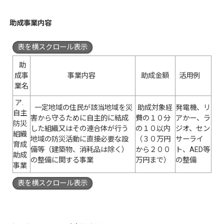
助成事業内容
表を横スクロール表示
助
成事
事業内容
助成金額
活用例
業名
ア.
一定地域の住民が該当地域を災
助成対象経
発電機、リ
自主
害から守るために自主的に結成
費の１０分
アかー、ラ
防災
した組織又はその連合体が行う
の１０以内
ジオ、セン
組織
地域の防災活動に直接必要な設
（３０万円
サーライ
育成
備等（建築物、消耗品は除く）
から２００
ト、AED等
助成
の整備に関する事業
万円まで）
の整備
事業
表を横スクロール表示