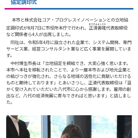
協定調印式
本市と株式会社コア・プログレスイノベーションとの立地協
まさきよ
よし
たか
定調印式が8月7日に市役所本庁で行われ、
正清
善
隆
代表取締役
など関係者ら4人が出席しました。
同社は、令和5年4月に設立された企業で、システム開発、専門
サービス業、経営コンサルタント業など広く事業を展開していま
す。
中村博生市長は「立地協定を締結でき、大変心強く思います。
本市へ本社を移転されたことで、より一層本市および地元企業と
の結びつきが強化され、さらなる地域の活性化に貢献いただける
ものと期待しております」とあいさつし、正清代表取締役は「温
かく受け入れていただいた八代市に心から感謝します。雇用の創
出など、八代の経済発展に寄与できればと思います」と話しまし
た。