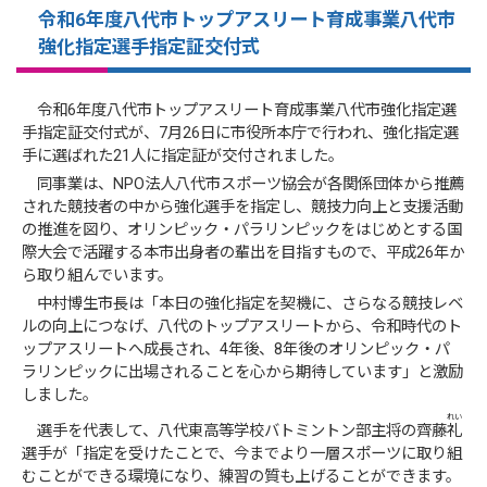
令和6年度八代市トップアスリート育成事業八代市
強化指定選手指定証交付式
令和6年度八代市トップアスリート育成事業八代市強化指定選
手指定証交付式が、7月26日に市役所本庁で行われ、強化指定選
手に選ばれた21人に指定証が交付されました。
同事業は、NPO法人八代市スポーツ協会が各関係団体から推薦
された競技者の中から強化選手を指定し、競技力向上と支援活動
の推進を図り、オリンピック・パラリンピックをはじめとする国
際大会で活躍する本市出身者の輩出を目指すもので、平成26年か
ら取り組んでいます。
中村博生市長は「本日の強化指定を契機に、さらなる競技レベ
ルの向上につなげ、八代のトップアスリートから、令和時代のト
ップアスリートへ成長され、4年後、8年後のオリンピック・パ
ラリンピックに出場されることを心から期待しています」と激励
しました。
れい
選手を代表して、八代東高等学校バトミントン部主将の齊藤
礼
選手が「指定を受けたことで、今までより一層スポーツに取り組
むことができる環境になり、練習の質も上げることができます。