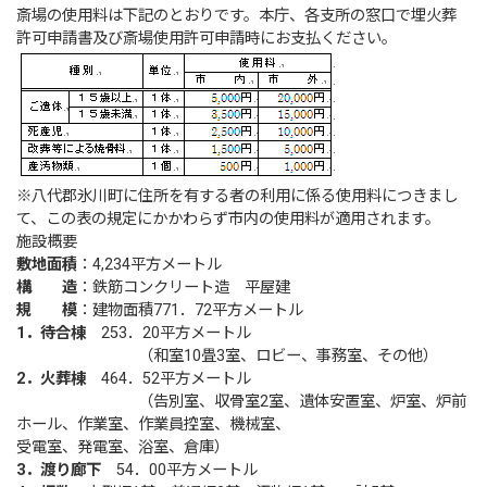
斎場の使用料は下記のとおりです。本庁、各支所の窓口で埋火葬
許可申請書及び斎場使用許可申請時にお支払ください。
※八代郡氷川町に住所を有する者の利用に係る使用料につきまし
て、この表の規定にかかわらず市内の使用料が適用されます。
施設概要
敷地面積
：4,234平方メートル
構 造
：鉄筋コンクリート造 平屋建
規 模
：建物面積771．72平方メートル
1．待合棟
253．20平方メートル
（和室10畳3室、ロビー、事務室、その他）
2．火葬棟
464．52平方メートル
（告別室、収骨室2室、遺体安置室、炉室、炉前
ホール、作業室、作業員控室、機械室、
受電室、発電室、浴室、倉庫）
3．渡り廊下
54．00平方メートル