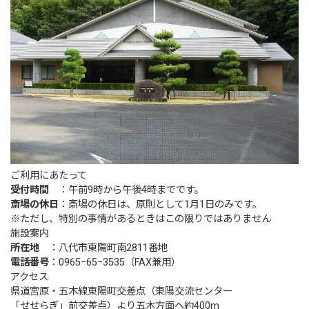
ご利用にあたって
受付時間
：午前9時から午後4時までです。
斎場の休日
：斎場の休日は、原則として1月1日のみです。
※ただし、特別の事情があるときはこの限りではありません
施設案内
所在地
：八代市東陽町南2811番地
電話番号
：0965−65−3535（FAX兼用）
アクセス
県道宮原・五木線東陽町交差点（東陽交流センター
「せせらぎ」前交差点）より五木方面へ約400m