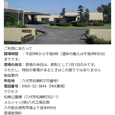
ご利用にあたって
開場時間
：午前9時から午後5時（遺体の搬入は午後3時30分）
までです。
斎場の休日
：斎場の休日は、原則として1月1日のみです。
※ただし、特別の事情があるときはこの限りではありません
施設案内
所在地
：八代市松崎町370番地1
電話番号
：0965−32−3844（FAX兼用）
アクセス
松崎公園横（八代市松崎町352−1）
メルシャン(株)八代工場北側
八代総合卸売市場より徒歩約9分
斎場使用料