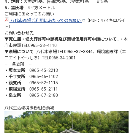
4．炉数
：大型炉1基、普通炉3基、汚物炉1基 計5基
5．霊灰塔
4平方メートル
ご利用にあたってのお願い
八代市斎場ご利用にあたってのお願い
（PDF：47.4キロバイ
ト）
お問い合わせ先
▼死亡届・埋火葬許可申請書及び斎場使用許可申請について
…・本
庁市民課TEL0965−33−4110
▼斎場について
…八代市斎場TEL0965−32−3844、環境施設課（エ
コエイトやつしろ）TEL0965-34-2001
— 各支所 —
・坂本支所
0965−45−2213
・千丁支所
0965−46−1102
・鏡支所
0965−52−1115
・東陽支所
0965−65−2111
・泉支所
0965−67−2180
八代生活環境事務組合斎場