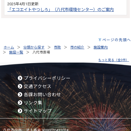
2025年4月1日更新
「エコエイトやつしろ」（八代市環境センター）のご案内
ページの先頭へ
ホーム
分類から探す
市政
市の紹介
施設案内
施設一覧
八代市斎場
もっと見る（全3件）
プライバシーポリシー
交通アクセス
各課お問い合わせ
リンク集
サイトマップ
八代市役所 法人番号 9000020432024