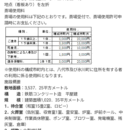
地点（看板あり）を左折
斎場使用料
斎場の使用料は下記のとおりです。斎場受付で、斎場使用許可申
請時にお支払ください。
※使用料の構成市町内とは、八代市及び氷川町に住所を有する者
の利用に係る使用料となります。
施設概要
敷地面積
：3,537．25平方メートル
構 造
：鉄筋コンクリート造 平屋建
規 模
：建築面積1,020．35平方メートル
1．待合室
（和室15畳2室、ロビー）
2．火葬室
（告別室、収骨室1室、霊安室、炉室、炉前ホール、中
央制御室、作業員休憩室、ポンプ室、ブロワー室、発電機室、残
灰室、倉庫）