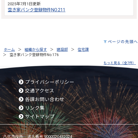
2025年7月1日更新
空き家バンク登録物件NO.211
ページの先頭へ
ホーム
組織から探す
建設部
住宅課
空き家バンク登録物件No.176
もっと見る（全7件）
プライバシーポリシー
交通アクセス
各課お問い合わせ
リンク集
サイトマップ
八代市役所 法人番号 9000020432024