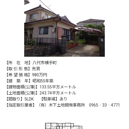
【所 在 地】八代市横手町
【取 引 形 態】売買
【希 望 価 格】980万円
【建 築 年】昭和55年築
【建物面積(公簿)】133.55平方メートル
【土地面積(公簿)】243.74平方メートル
【間取り】5LDK 【駐車場】あり
【指定取引業者】（有）木下土地開発事務所 0965‐33‐4771