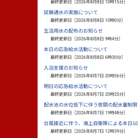
最終更新日［
2026年8月8日 10時15分
］
子ども食堂へ飲料品の寄付
試験通水の実施について
最終更新日［
2026年8月8日 10時0分
］
生活用水の配布のお知らせ
熊本利水工業株式会社の田中祐治代表取締役
最終更新日［
2026年8月8日 9時4分
］
市長に寄付しました。
本日の応急給水活動について
寄付された飲料品は、ジューシーみかんちゃ
最終更新日［
2026年8月8日 6時30分
］
いる6団体へ配布されます。
入浴支援のお知らせ
田中代表は「子ども食堂を利用する皆さん
最終更新日［
2026年8月7日 20時56分
］
どもたちへの大きな支援となります。あり
明日の応急給水活動について
最終更新日［
2026年8月7日 20時25分
］
配水池の水位低下に伴う夜間の配水量制限
最終更新日［
2026年8月7日 19時48分
］
台風接近に伴う、海上自衛隊による本日以
最終更新日［
2026年8月7日 12時39分
］