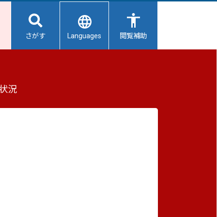
Languages
さがす
閲覧補助
もっと見る（全2件）
状況
重要なお知らせ
2026/08/08
避難所開設状況
2026/08/08
【給水所情報】8月9日（日曜日）
2026/08/01
避難所の再編について
2026/07/31
生活用水の配布について