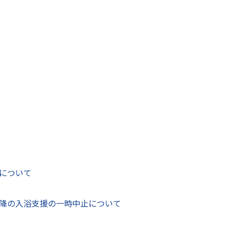
社長ら2人が、6月24日に市役所本庁を訪れ、飲料品を中村
ん360本とでこぽんくん360本で、市内で子ども食堂を実施
に飲んでいただければと思います」とあいさつし、中村市長
がとうございます」とお礼を述べました。
について
降の入浴支援の一時中止について