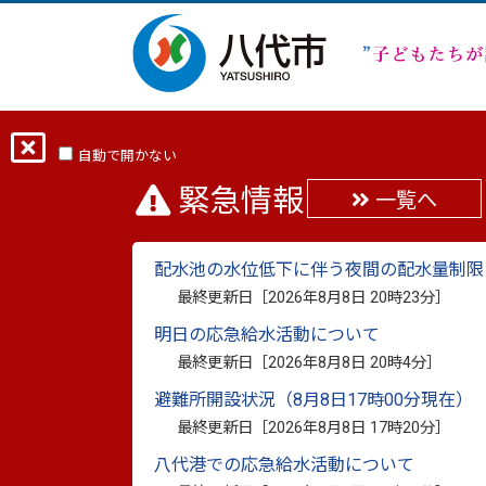
ホーム
分類から探す
市政
まちの
自動で開かない
緊急情報
一覧へ
子ども食堂へ飲料品の
配水池の水位低下に伴う夜間の配水量制限
最終更新日：
2024年6月25日
最終更新日［
2026年8月8日 20時23分
］
印刷
明日の応急給水活動について
最終更新日［
2026年8月8日 20時4分
］
子どもたちの笑顔のために
避難所開設状況（8月8日17時00分現在）
最終更新日［
2026年8月8日 17時20分
］
八代港での応急給水活動について