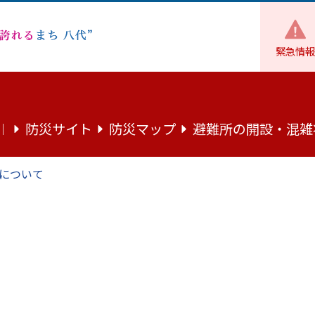
緊急情報
魅力
まちの話題
子ども食堂へ飲料品の寄付
防災サイト
防災マップ
避難所の開設・混雑
｜
寄付
について