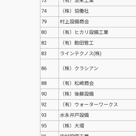
73
（有）法栄工業
74
（株）協働社
79
村上設備商会
80
（有）ヒカリ設備工業
82
（有）飽田管工
83
ラインテクノス(株)
86
（株）クラシアン
88
（有）松﨑商会
90
（株）後藤設備
92
（有）ウォーターワークス
93
水永井戸設備
95
（株）大環