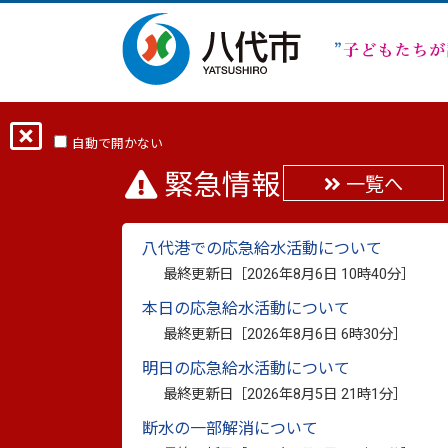
ホーム
分類から探す
くらし・手続き
自動で開かない
緊急情報
一覧へ
指定給水装置工事事業
八代港での応急給水活動について
最終更新日：
2026年7月3日
最終更新日［
2026年8月6日 10時40分
］
印刷
本日の応急給水活動について
最終更新日［
2026年8月6日 6時30分
］
指定給水装置工事事業者一
明日の応急給水活動について
最終更新日［
2026年8月5日 21時1分
］
水道の新設や改造工事は、法令等により八
断水の一部解消について
ことができませんのでご注意ください。