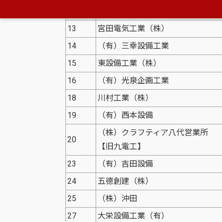
12
（資）平野電気設備工業所
13
宮田電気工業（株）
14
（有）三幸設備工業
15
東設備工業（株）
16
（有）光泉企画工業
18
川村工業（株）
19
（有）西本設備
（株）クラフティア八代営業
20
【旧九電工】
23
（有）吉田設備
24
五德創建（株）
25
（株）沖田
27
大栄設備工業（有）