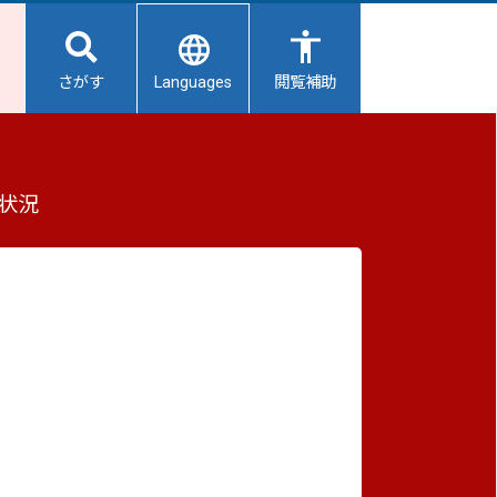
Languages
さがす
閲覧補助
もっと見る（全2件）
状況
重要なお知らせ
2026/08/06
避難所開設状況
2026/08/05
【給水所情報】8月6日（木曜日）
2026/08/01
避難所の再編について
工する
2026/07/31
生活用水の配布について