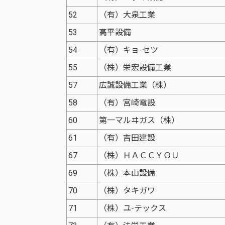
52
（有）大泉工業
53
高平設備
54
（有）キョ-セツ
55
（株）栄宏設備工業
57
広誠設備工業（株）
58
（有）宮崎電設
60
第一マルヰガス（株）
61
（有）吉田建設
67
（株）ＨＡＣＣＹＯＵ
69
（株）本山設備
70
（株）タキガワ
71
（株）ユ-テックス