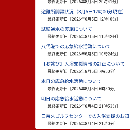
最終更新日［
2026年8月5日 20時41分
］
※工事を行う際は、指定工事事業者である
※八代市内の一部地域(千丁町、鏡町、東陽
避難所開設状況（8月5日12時00分現在）
62-2049 )
による水道事業が行われています
最終更新日［
2026年8月5日 12時18分
］
試験通水の実施について
【指定番号順】八代市指定給水装置工事事業
最終更新日［
2026年8月5日 11時42分
］
八代港での応急給水活動について
最終更新日［
2026年8月5日 10時24分
］
指定番
工事店名
【お詫び】入浴支援情報の訂正について
号
最終更新日［
2026年8月5日 7時50分
］
1
第一設備工業（株）
本日の応急給水活動について
2
（株）向洋設備工業
最終更新日［
2026年8月5日 6時30分
］
5
志賀設備工業（株）
明日の応急給水活動について
6
九州園田設備（有）
最終更新日［
2026年8月4日 21時53分
］
7
（株）金剛設備工業
日奈久ゴルフセンターでの入浴支援のお知
最終更新日［
2026年8月4日 21時0分
］
10
藤本水道（株）