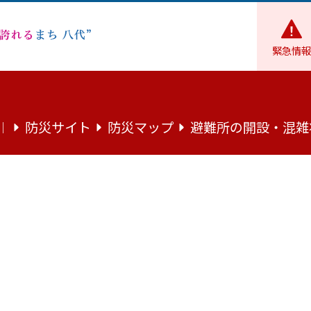
緊急情報
環境・住まい
上水道
指定給水装置工事事業者一覧
防災サイト
防災マップ
避難所の開設・混雑
｜
者一覧
覧表
代市指定給水装置工事事業者（指定工事事業者）でなければ施