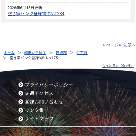
2026年6月15日更新
空き家バンク登録物件NO.234
ページの先頭へ
ホーム
組織から探す
建設部
住宅課
空き家バンク登録物件No.175
もっと見る（全7件）
プライバシーポリシー
交通アクセス
各課お問い合わせ
リンク集
サイトマップ