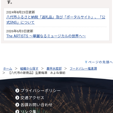
す。
2024年8月23日更新
八代市ふるさと納税「返礼品」及び「ポータルサイト」、「公
式SNS」について
2026年6月3日更新
The ARTISTS ～華麗なるミュージカルの世界へ～
ページの先頭へ
ホーム
組織から探す
農林水産部
フードバレー推進課
【八代市の新商品】生姜梅酒 およね御前
プライバシーポリシー
交通アクセス
各課お問い合わせ
リンク集