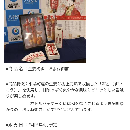
■商 品 名 ：生姜梅酒 およね御前
■商品特徴：東陽町産の生姜と樹上完熟で収穫した「翠香（すい
こう）」を使用し、甘酸っぱく爽やかな風味とピリッとした舌触
りが楽しめます。
ボトルパッケージには和を感じさせるよう東陽町ゆ
かりの「およね御前」がデザインされています。
■販 売 日 ：令和6年4月予定