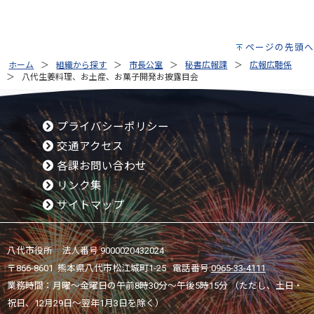
ページの先頭へ
ホーム
組織から探す
市長公室
秘書広報課
広報広聴係
八代生姜料理、お土産、お菓子開発お披露目会
プライバシーポリシー
交通アクセス
各課お問い合わせ
リンク集
サイトマップ
八代市役所 法人番号 9000020432024
〒866-8601 熊本県八代市松江城町1-25 電話番号:
0965-33-4111
業務時間：月曜～金曜日の午前8時30分～午後5時15分 （ただし、土日・
祝日、12月29日～翌年1月3日を除く）