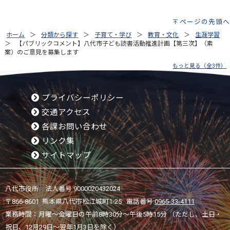
ページの先頭へ
ホーム
分類から探す
子育て・学び
教育・文化
生涯学習
【パブリックコメント】八代市子ども読書活動推進計画【第三次】（素
案）のご意見を募集します
もっと見る（全3件）
プライバシーポリシー
交通アクセス
各課お問い合わせ
リンク集
サイトマップ
八代市役所 法人番号 9000020432024
〒866-8601 熊本県八代市松江城町1-25 電話番号:
0965-33-4111
業務時間：月曜～金曜日の午前8時30分～午後5時15分 （ただし、土日・
祝日、12月29日～翌年1月3日を除く）