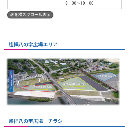
8：00～18：00
表を横スクロール表示
遙拝八の字広場エリア
遙拝八の字広場 チラシ