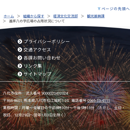
ページの先頭へ
ホーム
組織から探す
経済文化交流部
観光振興課
遙拝八の字広場の占用状況について
プライバシーポリシー
交通アクセス
各課お問い合わせ
リンク集
サイトマップ
八代市役所 法人番号 9000020432024
〒866-8601 熊本県八代市松江城町1-25 電話番号:
0965-33-4111
業務時間：月曜～金曜日の午前8時30分～午後5時15分 （ただし、土日・
祝日、12月29日～翌年1月3日を除く）