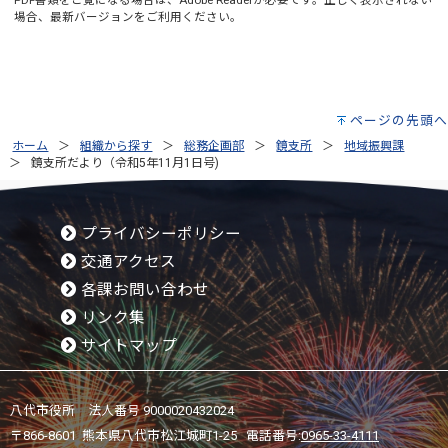
場合、最新バージョンをご利用ください。
ページの先頭へ
ホーム
組織から探す
総務企画部
鏡支所
地域振興課
鏡支所だより（令和5年11月1日号)
プライバシーポリシー
交通アクセス
各課お問い合わせ
リンク集
サイトマップ
八代市役所 法人番号 9000020432024
〒866-8601 熊本県八代市松江城町1-25 電話番号:
0965-33-4111