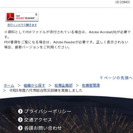
（ID:20843）
別ウィンドウで開きます
※資料としてPDFファイルが添付されている場合は、
Adobe Acrobat(R)
が必要で
す。
PDF書類をご覧になる場合は、
Adobe Reader
が必要です。正しく表示されない
場合、最新バージョンをご利用ください。
ページの先頭へ
ホーム
組織から探す
総務企画部
危機管理課
令和5年度八代市総合防災訓練を実施しました
プライバシーポリシー
交通アクセス
各課お問い合わせ