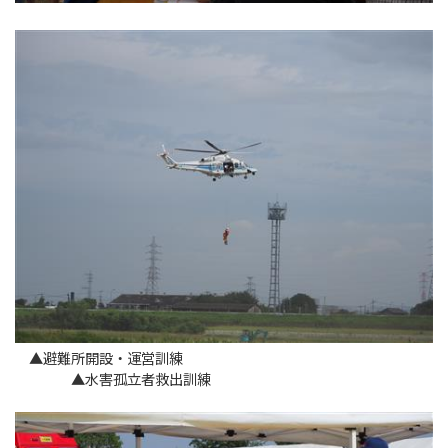
▲避難所開設・運営訓練
▲水害孤立者救出訓練