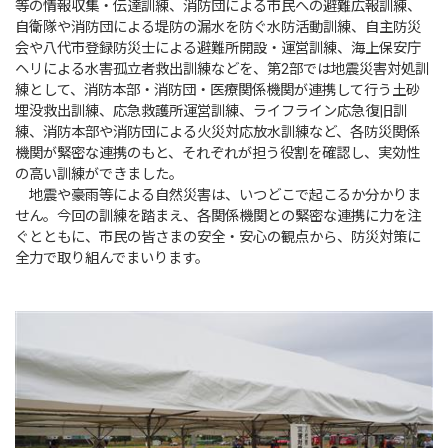
等の情報収集・伝達訓練、消防団による市民への避難広報訓練、
自衛隊や消防団による堤防の漏水を防ぐ水防活動訓練、自主防災
会や八代市登録防災士による避難所開設・運営訓練、海上保安庁
ヘリによる水害孤立者救出訓練などを、第2部では地震災害対処訓
練として、消防本部・消防団・医療関係機関が連携して行う土砂
埋没救出訓練、応急救護所運営訓練、ライフライン応急復旧訓
練、消防本部や消防団による火災対応放水訓練など、各防災関係
機関が緊密な連携のもと、それぞれが担う役割を確認し、実効性
の高い訓練ができました。
地震や豪雨等による自然災害は、いつどこで起こるか分かりま
せん。今回の訓練を踏まえ、各関係機関との緊密な連携に力を注
ぐとともに、市民の皆さまの安全・安心の観点から、防災対策に
全力で取り組んでまいります。