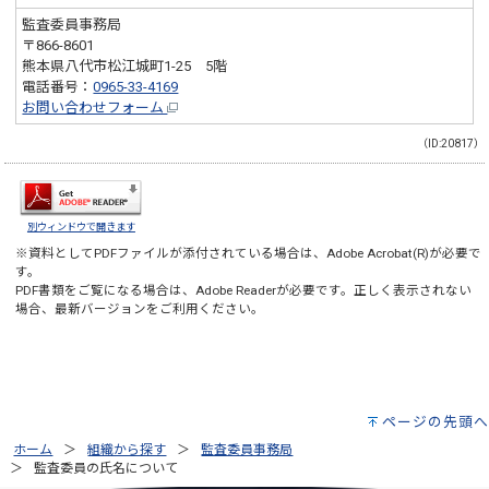
監査委員事務局
〒866-8601
熊本県八代市松江城町1-25 5階
電話番号：
0965-33-4169
お問い合わせフォーム
（ID:20817）
別ウィンドウで開きます
※資料としてPDFファイルが添付されている場合は、
Adobe Acrobat(R)
が必要で
す。
PDF書類をご覧になる場合は、
Adobe Reader
が必要です。正しく表示されない
場合、最新バージョンをご利用ください。
ページの先頭へ
ホーム
組織から探す
監査委員事務局
監査委員の氏名について