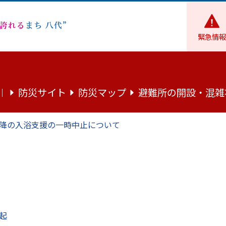
緊急情報
広報
広報やつしろ
令和5年度
広報やつしろ10月号
防災サイト
防災マップ
避難所の開設・混雑
｜
降の入浴支援の一時中止について
起
ています。