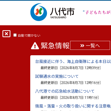
ホーム
分類から探す
市政
広聴・
自動で開かない
緊急情報
一覧へ
広報やつしろ10月号
台風接近に伴う、海上自衛隊による本日以
最終更新日：
2023年10月1日
最終更新日［
2026年8月7日 12時39分
］
印刷
試験通水の実施について
最終更新日［
2026年8月7日 12時16分
］
広報やつしろ10月号
八代港での応急給水活動について
最終更新日［
2026年8月7日 11時1分
］
強風・落雷・火の取り扱いに関する注意喚
広報やつしろでは、読者アンケートを行っ