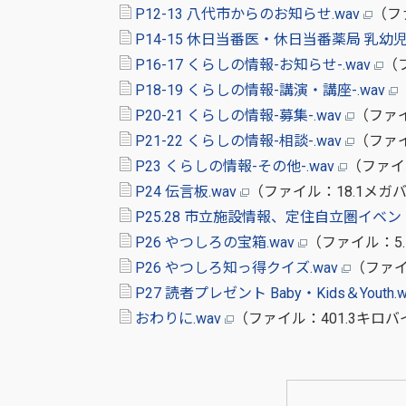
P12-13 八代市からのお知らせ.wav
（フ
P14-15 休日当番医・休日当番薬局 乳幼
P16-17 くらしの情報-お知らせ-.wav
（
P18-19 くらしの情報-講演・講座-.wav
P20-21 くらしの情報-募集-.wav
（ファイ
P21-22 くらしの情報-相談-.wav
（ファイ
P23 くらしの情報-その他-.wav
（ファイ
P24 伝言板.wav
（ファイル：18.1メガ
P25.28 市立施設情報、定住自立圏イベント
P26 やつしろの宝箱.wav
（ファイル：5
P26 やつしろ知っ得クイズ.wav
（ファイ
P27 読者プレゼント Baby・Kids＆Youth.
おわりに.wav
（ファイル：401.3キロ