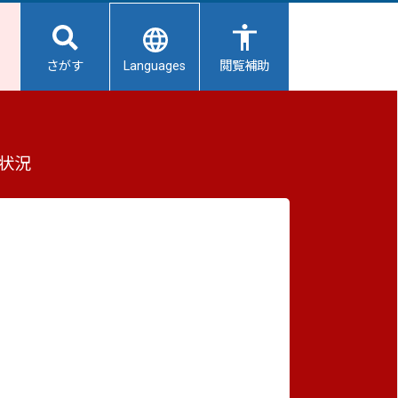
Languages
さがす
閲覧補助
もっと見る（全2件）
状況
重要なお知らせ
2026/08/06
【給水所情報】8月7日（金曜日）
2026/08/06
避難所開設状況
2026/08/01
避難所の再編について
2026/07/31
生活用水の配布について