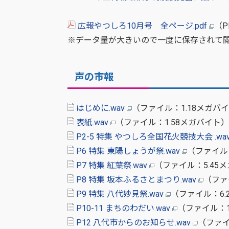
広報やつしろ10月号 全ページ.pdf
（P
※データ量が大きいので一度に保存されて
声の市報
はじめに.wav
（ファイル：1.18メガバ
表紙.wav
（ファイル：1.58メガバイト）
P2-5 特集 やつしろ全国花火競技大会 .wa
P6 特集 東陽しょうが祭.wav
（ファイル
P7 特集 紅葉祭.wav
（ファイル：5.45
P8 特集 坂本ふるさとまつり.wav
（ファ
P9 特集 八代妙見祭.wav
（ファイル：6.
P10-11 まちのわだい.wav
（ファイル：1
P12 八代市からのお知らせ.wav
（ファイ