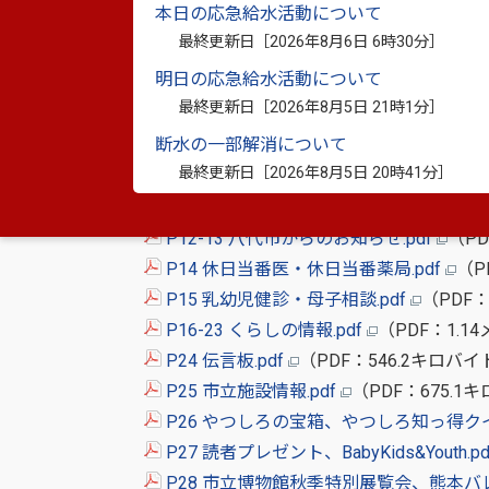
本日の応急給水活動について
最終更新日［
2026年8月6日 6時30分
］
明日の応急給水活動について
最終更新日［
2026年8月5日 21時1分
］
断水の一部解消について
P1 表紙.pdf
（PDF：731.3キロバイト）
最終更新日［
2026年8月5日 20時41分
］
P2-9 特集 八代の秋、満喫.pdf
（PDF：
P10-11 まちのわだい.pdf
（PDF：949
P12-13 八代市からのお知らせ.pdf
（PD
P14 休日当番医・休日当番薬局.pdf
（P
P15 乳幼児健診・母子相談.pdf
（PDF：
P16-23 くらしの情報.pdf
（PDF：1.1
P24 伝言板.pdf
（PDF：546.2キロバイ
P25 市立施設情報.pdf
（PDF：675.1
P26 やつしろの宝箱、やつしろ知っ得クイ
P27 読者プレゼント、BabyKids&Youth.p
P28 市立博物館秋季特別展覧会、熊本バレ