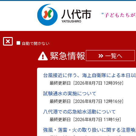
ホーム
分類から探す
くらし・手続き
自動で開かない
緊急情報
一覧へ
「市民相談」のご案内
台風接近に伴う、海上自衛隊による本日以
最終更新日：
2024年3月18日
最終更新日［
2026年8月7日 12時39分
］
印刷
試験通水の実施について
市民の皆さんのさまざまな悩みに対応する
最終更新日［
2026年8月7日 12時16分
］
相談費用は無料で、秘密は厳守します。困
八代港での応急給水活動について
最終更新日［
2026年8月7日 11時1分
］
ところ：市役所2階 市民相談室
強風・落雷・火の取り扱いに関する注意喚
問合せ：市民相談室 33-4452