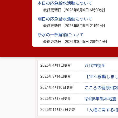
本日の応急給水活動について
このマークがついているリンクは別ウインドウで
最終更新日［
2026年8月6日 6時30分
］
明日の応急給水活動について
最終更新日［
2026年8月5日 21時1分
］
別ウィンドウで開きます
※資料としてPDFファイルが添付されている場合は
断水の一部解消について
PDF書類をご覧になる場合は、
Adobe Reader
が必要
最終更新日［
2026年8月5日 20時41分
］
このページを見ている人は、こんな
2026年4月1日更新
八代市役所
2026年8月4日更新
【1Fへ移動しま
2024年4月10日更新
こころの健康相
2026年8月7日更新
令和8年熊本地震
2025年11月25日更新
「人権に関する相