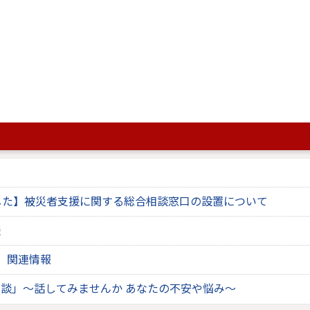
開きます
、
Adobe Acrobat(R)
が必要です。
です。正しく表示されない場合、最新バージョンをご利用ください。
ページも見ています。
した】被災者支援に関する総合相談窓口の設置について
談
 関連情報
談」～話してみませんか あなたの不安や悩み～