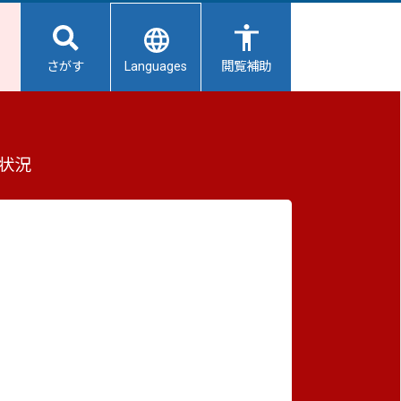
Languages
さがす
閲覧補助
にまず相談～
もっと見る（全2件）
状況
重要なお知らせ
2026/08/06
【給水所情報】8月7日（金曜日）
2026/08/06
避難所開設状況
2026/08/01
避難所の再編について
2026/07/31
生活用水の配布について