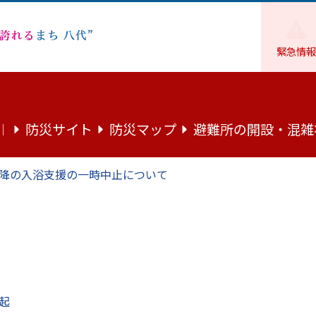
緊急情報
地域・市民活動
市民活動
「市民相談」のご案内～悩む前
防災サイト
防災マップ
避難所の開設・混雑
｜
～悩む前にまず相談～
降の入浴支援の一時中止について
ため、専門の相談員による各種市民相談を実施しています。
っていることや悩みごとなど、お気軽にご相談ください。
起