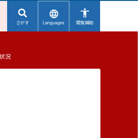
Languages
さがす
閲覧補助
ついて
もっと見る（全2件）
状況
重要なお知らせ
2026/08/06
【給水所情報】8月7日（金曜日）
2026/08/06
避難所開設状況
2026/08/01
避難所の再編について
2026/07/31
生活用水の配布について
等の宛