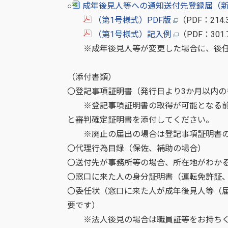
○
成年後見人等への通知送付先登録届（新
（第1号様式）PDF版
（PDF：21
（第1号様式）記入例
（PDF：30
※成年後見人等が変更した場合に、後任
（添付書類）
〇登記事項証明書（発行日より3か月以内の
※登記事項証明書の取得が可能となる前
と審判確定証明書を添付してください。
※廃止の届出の場合は登記事項証明書の
〇代理行為目録（保佐、補助の場合）
〇送付先が事務所等の場合、所在地がわか
〇窓口に来た人の身分証明書（運転免許証
〇委任状（窓口に来た人が成年後見人等（
要です）
※法人後見の場合は職員証等をお持ちく