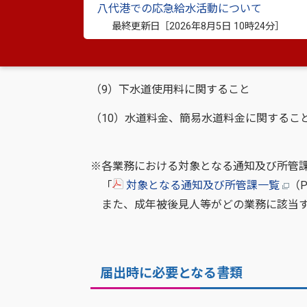
（6）国民健康保険に関すること
八代港での応急給水活動について
最終更新日［
2026年8月5日 10時24分
］
（7）後期高齢者医療に関すること
（8）市営住宅に関すること
（9）下水道使用料に関すること
（10）水道料金、簡易水道料金に関するこ
※各業務における対象となる通知及び所管
「
対象となる通知及び所管課一覧
（
また、成年被後見人等がどの業務に該当す
届出時に必要となる書類