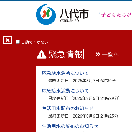
ホーム
分類から探す
健康・福祉
自動で開かない
緊急情報
一覧へ
成年後見に係る通知送
応急給水活動について
最終更新日：
2023年9月1日
最終更新日［
2026年8月7日 6時30分
］
印刷
応急給水活動について
最終更新日［
2026年8月6日 21時29分
］
成年後見人、代理権のある
生活用水配布のお知らせ
最終更新日［
2026年8月6日 21時25分
］
生活用水の配布のお知らせ
本市から送付される成年被後見人・被保佐