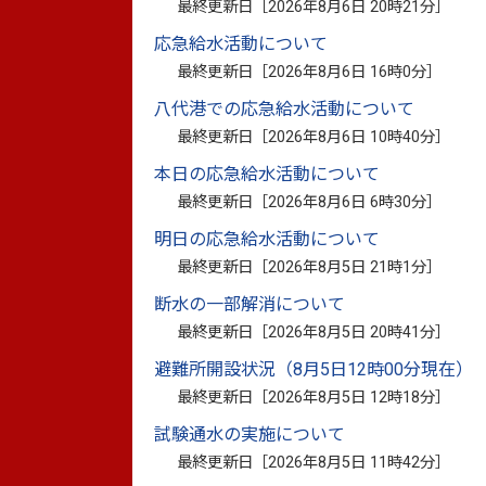
最終更新日［
2026年8月6日 20時21分
］
先を
成年後見人・代理権のある保佐人または補
応急給水活動について
令和5年9月1日より、下記の業務について
最終更新日［
2026年8月6日 16時0分
］
八代港での応急給水活動について
最終更新日［
2026年8月6日 10時40分
］
本日の応急給水活動について
対象となる業務
最終更新日［
2026年8月6日 6時30分
］
明日の応急給水活動について
（1）市税に関すること
最終更新日［
2026年8月5日 21時1分
］
断水の一部解消について
（2）障害者保健福祉に関すること
最終更新日［
2026年8月5日 20時41分
］
（3）介護保険に関すること
避難所開設状況（8月5日12時00分現在）
最終更新日［
2026年8月5日 12時18分
］
（4）養護老人ホームに関すること
試験通水の実施について
（5）生活保護に関すること
最終更新日［
2026年8月5日 11時42分
］