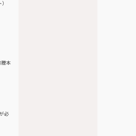
ト）
。
書謄本
が必