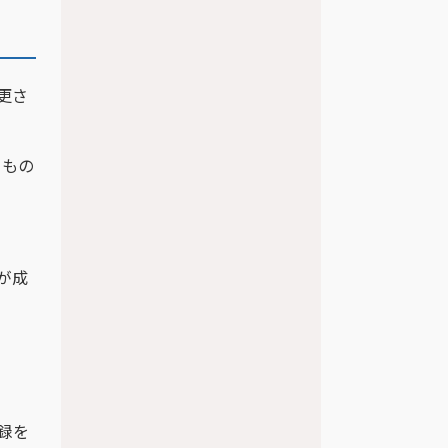
更さ
うもの
が成
録を