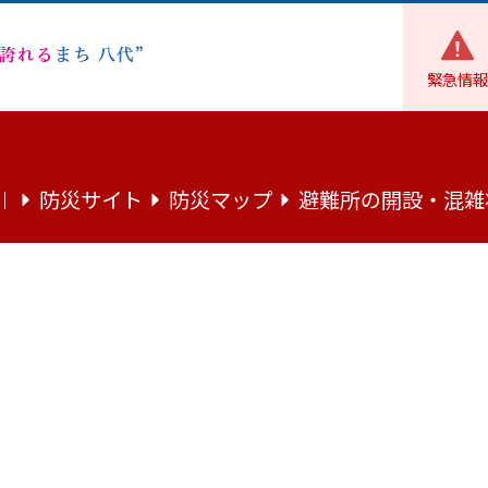
緊急情報
福祉
高齢者支援
成年後見に係る通知送付先一括変更の受付に
防災サイト
防災マップ
避難所の開設・混雑
｜
付先一括変更の受付について
保佐人・補助人の皆様へ
人・被補助人（以下「成年被後見人等」という。）への郵便物