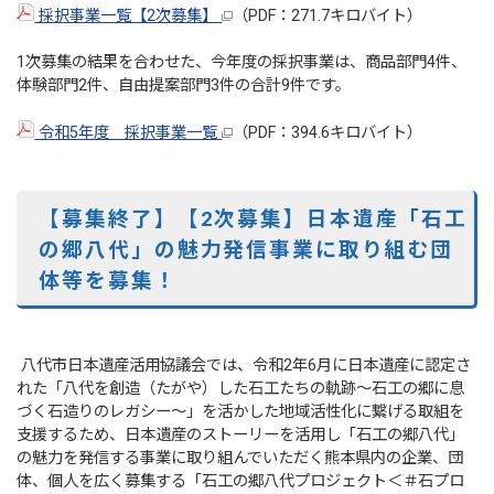
採択事業一覧【2次募集】
（PDF：271.7キロバイト）
1次募集の結果を合わせた、今年度の採択事業は、商品部門4件、
体験部門2件、自由提案部門3件の合計9件です。
令和5年度 採択事業一覧
（PDF：394.6キロバイト）
【募集終了】【2次募集】日本遺産「石工
の郷八代」の魅力発信事業に取り組む団
体等を募集！
八代市日本遺産活用協議会では、令和2年6月に日本遺産に認定さ
れた「八代を創造（たがや）した石工たちの軌跡～石工の郷に息
づく石造りのレガシー～」を活かした地域活性化に繋げる取組を
支援するため、日本遺産のストーリーを活用し「石工の郷八代」
の魅力を発信する事業に取り組んでいただく熊本県内の企業、団
体、個人を広く募集する「石工の郷八代プロジェクト＜＃石プロ