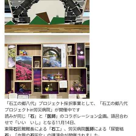
「石工の郷八代」プロジェクト採択事業として、「石工の郷八代
プロジェクトin労災病院」が開催中です
読みが同じ「
石
」と「
医師
」のコラボレーション企画。語呂合わ
せで「いい いし」となる11月14日、
東陽
石
匠館館長による「
石
工」、労災病院
医師
による「尿管結
石
」「血管の
石
灰化」の講演会が開催されました。