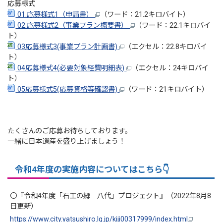
応募様式
01.応募様式1（申請書）
（ワード：21.2キロバイト）
02.応募様式2（事業プラン概要書）
（ワード：22.1キロバイ
ト）
03応募様式3(事業プラン計画書)
（エクセル：22.8キロバイ
ト）
04応募様式4(必要対象経費明細表)
（エクセル：24キロバイ
ト）
05応募様式5(応募資格等確認書)
（ワード：21キロバイト）
たくさんのご応募お待ちしております。
一緒に日本遺産を盛り上げましょう！
令和4年度の実施内容についてはこちら
👇
〇『令和4年度「石工の郷 八代」プロジェクト』（2022年8月8
日更新）
https://www.city.yatsushiro.lg.jp/kiji00317999/index.html