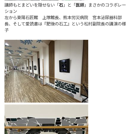
講師もとまどいを隠せない「
石
」と「
医師
」まさかのコラボレー
ション
左から東陽石匠館 上塚館長、熊本労災病院 宮本泌尿器科部
長、そして愛読書は『肥後の石工』という松村副院長の講演の様
子