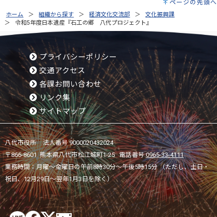
ページの先頭へ
ホーム
組織から探す
経済文化交流部
文化振興課
令和5年度日本遺産『石工の郷 八代プロジェクト』
プライバシーポリシー
交通アクセス
各課お問い合わせ
リンク集
サイトマップ
八代市役所 法人番号 9000020432024
〒866-8601 熊本県八代市松江城町1-25 電話番号:
0965-33-4111
業務時間：月曜～金曜日の午前8時30分～午後5時15分 （ただし、土日・
祝日、12月29日～翌年1月3日を除く）