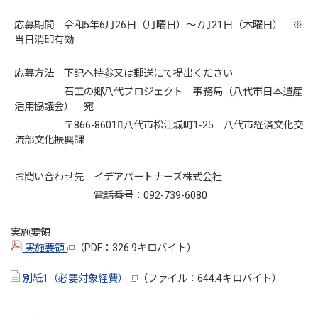
応募期間 令和5年6月26日（月曜日）～7月21日（木曜日） ※
当日消印有効
応募方法 下記へ持参又は郵送にて提出ください
石工の郷八代プロジェクト 事務局（八代市日本遺産
活用協議会） 宛
〒866-8601八代市松江城町1-25 八代市経済文化交
流部文化振興課
お問い合わせ先 イデアパートナーズ株式会社
電話番号：092-739-6080
実施要領
実施要領
（PDF：326.9キロバイト）
別紙1（必要対象経費）
（ファイル：644.4キロバイト）