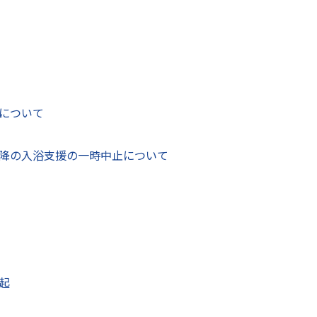
テッカー贈呈式
贈呈式が7月25日に市役所本庁で行われ、八代・天草シーライ
人が中村博生市長にステッカーを贈呈しました。
上天草市阿村地区間約8.8kmを結ぶ架橋を整備するもので、
について
ことができ、観光や物流の発展はもちろん、災害発生時の天草
されています。
降の入浴支援の一時中止について
ろにステッカーを貼っていただければと思います」とあいさ
りがとうございます。民間と行政が一丸となって、シーライン
べました。
起