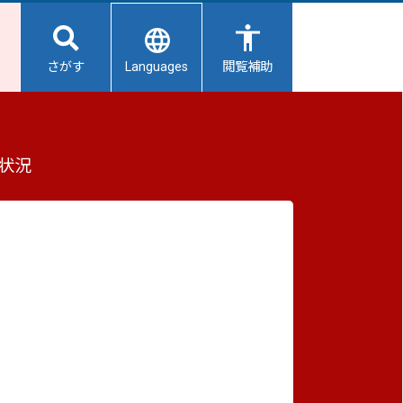
Languages
さがす
閲覧補助
呈式
もっと見る（全2件）
状況
重要なお知らせ
2026/08/08
避難所開設状況
2026/08/07
【給水所情報】8月8日（土曜日）
2026/08/01
避難所の再編について
2026/07/31
生活用水の配布について