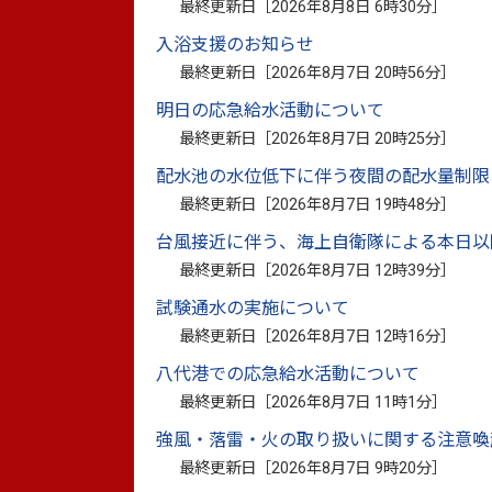
最終更新日［
2026年8月8日 6時30分
］
八代・天草シーライン建設促進ス
入浴支援のお知らせ
最終更新日［
2026年8月7日 20時56分
］
八代・天草シーライン建設促進ステッカー
明日の応急給水活動について
設促進民間協力期成会の吉住一郎会長ら3
最終更新日［
2026年8月7日 20時25分
］
八代・天草シーラインは、八代港外港地区と
配水池の水位低下に伴う夜間の配水量制限
すれば、片道約10分で両区間を行き来する
最終更新日［
2026年8月7日 19時48分
］
と九州本土を結ぶ代替ルートとしても期待
台風接近に伴う、海上自衛隊による本日以
吉住会長は「地域の皆さんの目に届くとこ
最終更新日［
2026年8月7日 12時39分
］
中村市長は「ステッカーを制作いただきあ
試験通水の実施について
実現を目指したいと思います」とお礼を述
最終更新日［
2026年8月7日 12時16分
］
八代港での応急給水活動について
最終更新日［
2026年8月7日 11時1分
］
強風・落雷・火の取り扱いに関する注意喚
最終更新日［
2026年8月7日 9時20分
］