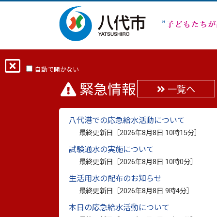
ホーム
分類から探す
市政
まちの
自動で開かない
緊急情報
一覧へ
八代・天草シーライン
八代港での応急給水活動について
最終更新日：
2023年7月31日
最終更新日［
2026年8月8日 10時15分
］
印刷
試験通水の実施について
最終更新日［
2026年8月8日 10時0分
］
一日も早い実現に向けて
生活用水の配布のお知らせ
最終更新日［
2026年8月8日 9時4分
］
本日の応急給水活動について