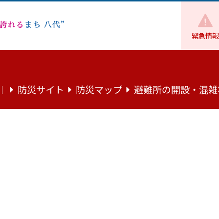
緊急情報
魅力
まちの話題
八代・天草シーライン建設促進ステッカー贈
防災サイト
防災マップ
避難所の開設・混雑
｜
建設促進ステッカー贈呈式