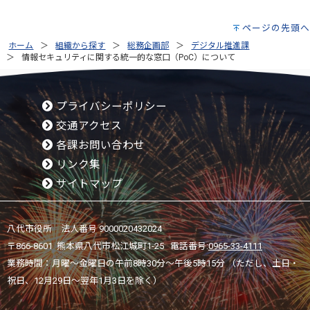
ページの先頭へ
ホーム
組織から探す
総務企画部
デジタル推進課
情報セキュリティに関する統一的な窓口（PoC）について
プライバシーポリシー
交通アクセス
各課お問い合わせ
リンク集
サイトマップ
八代市役所 法人番号 9000020432024
〒866-8601 熊本県八代市松江城町1-25 電話番号:
0965-33-4111
業務時間：月曜～金曜日の午前8時30分～午後5時15分 （ただし、土日・
祝日、12月29日～翌年1月3日を除く）