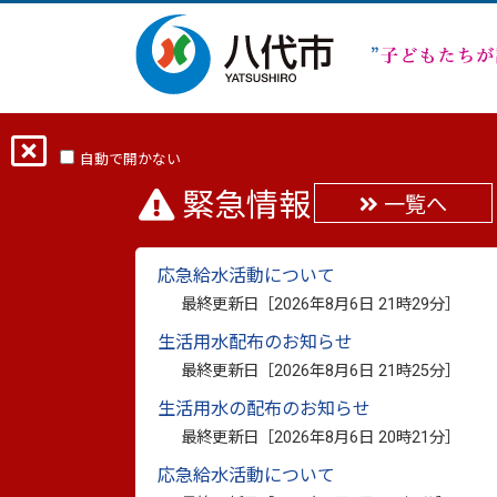
ホーム
分類から探す
しごと・産業
自動で開かない
緊急情報
一覧へ
【地域計画】協議の場
応急給水活動について
最終更新日：
2023年7月14日
最終更新日［
2026年8月6日 21時29分
］
印刷
生活用水配布のお知らせ
最終更新日［
2026年8月6日 21時25分
］
【地域計画】協議の場の結
生活用水の配布のお知らせ
最終更新日［
2026年8月6日 20時21分
］
応急給水活動について