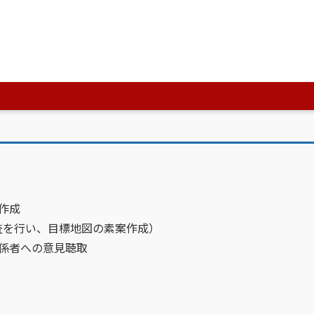
8キロバイト）
）
）
）
作成
を行い、目標地図の素案作成）
係者への意見聴取