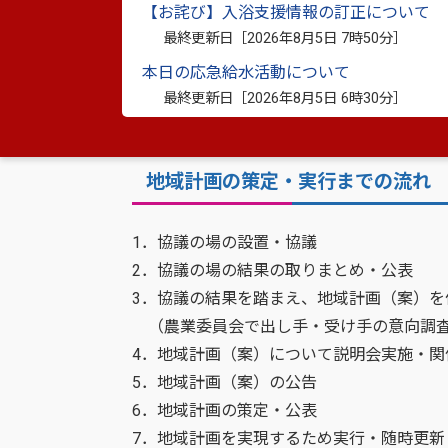
【お詫び】入浴支援情報の訂正について
地域計画策定エリア図
（PDF：894.
最終更新日［
2026年8月5日 7時50分
］
八代北部地区
（PDF：267.8キロバイト
本日の応急給水活動について
八代南部地区
（PDF：267.1キロバイト
最終更新日［
2026年8月5日 6時30分
］
八代東部地区
（PDF：255.3キロバイト
地域計画の策定・実行までの流れ
1．協議の場の設置・協議
2．協議の場の結果の取りまとめ・公表
3．協議の結果を踏まえ、地域計画（案）を
（農業委員会で出し手・受け手の意向調査
4．地域計画（案）について説明会実施・関
5．地域計画（案）の公告
6．地域計画の策定・公表
7．地域計画を実現するため実行・随時更新