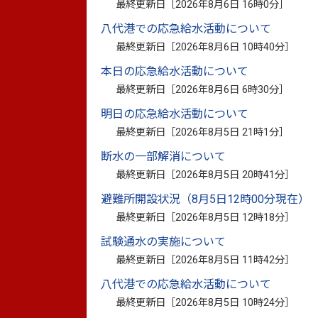
最終更新日［
2026年8月6日 16時0分
］
地域計画の概要
八代港での応急給水活動について
最終更新日［
2026年8月6日 10時40分
］
これまで、地域での話合いにより、人・農
本日の応急給水活動について
本格化により農業者の減少や耕作放棄地が
最終更新日［
2026年8月6日 6時30分
］
農地が利用されやすくなるよう、農地の集
明日の応急給水活動について
このため、（1）人・農地プランを法定化
最終更新日［
2026年8月5日 21時1分
］
する地域計画を定め、（2）それを実現す
断水の一部解消について
活用した農地の集約化等を進めるため、農業
最終更新日［
2026年8月5日 20時41分
］
施行されました。
避難所開設状況（8月5日12時00分現在）
最終更新日［
2026年8月5日 12時18分
］
農林水産省ホームページ：
https://www.maff.
試験通水の実施について
最終更新日［
2026年8月5日 11時42分
］
協議の場の結果
八代港での応急給水活動について
最終更新日［
2026年8月5日 10時24分
］
農業経営基盤強化促進法第18条第1項の規