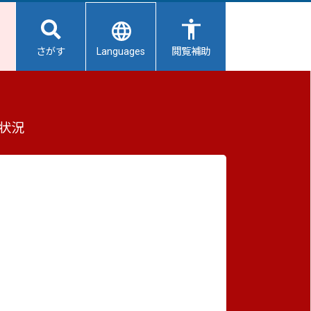
Languages
さがす
閲覧補助
を公表します
もっと見る（全2件）
状況
重要なお知らせ
2026/08/06
【給水所情報】8月7日（金曜日）
2026/08/06
避難所開設状況
2026/08/01
避難所の再編について
2026/07/31
生活用水の配布について