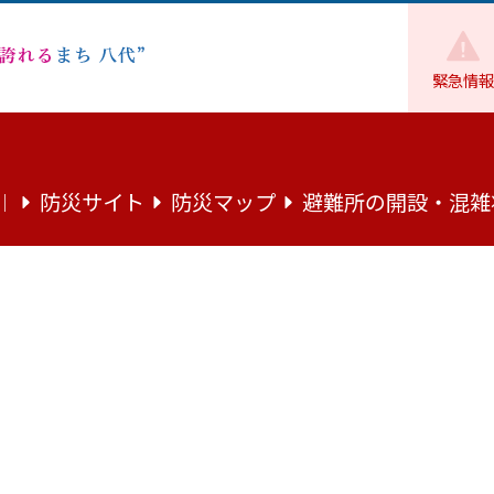
緊急情報
農業・林業・水産業
農業・就農支援
【地域計画】協議の場
防災サイト
防災マップ
避難所の開設・混雑
｜
を公表します
果