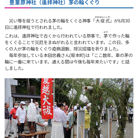
豊葦原
神社（
遙拝
神社）茅の輪くぐり
おおはらいしき
災い等を祓うとされる茅の輪をくぐる神事「
大祓式
」が6月30
日に遙拝神社で行われました。
かや
これは、遙拝神社で古くから行われている祭事で、
茅
で作った輪
をくぐることで災厄をまぬがれると言われています。この日、多
くの人が茅の輪をくぐり疫病退散、除災招福を祈りました。
毎年参加している本田忠義さん(坂本町)は「ここ数年、車の茅の
輪に一番に来ています。通える間は今後も毎年来たいです」と話
しました。