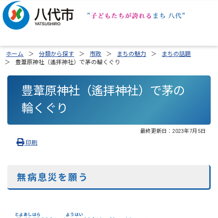
ホーム
分類から探す
市政
まちの魅力
まちの話題
豊葦原神社（遙拝神社）で茅の輪くぐり
豊葦原神社（遙拝神社）で茅の
輪くぐり
最終更新日：
2023年7月5日
印刷
無病息災を願う
とよあしはら
ようはい