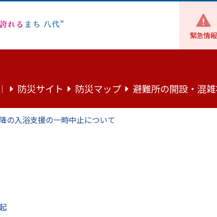
緊急情報
投票・開票の結果
熊本県議会議員選挙
熊本県議会議員一般
防災サイト
防災マップ
避難所の開設・混雑
｜
（令和5年4月9日）
降の入浴支援の一時中止について
和5年4月9日）
起