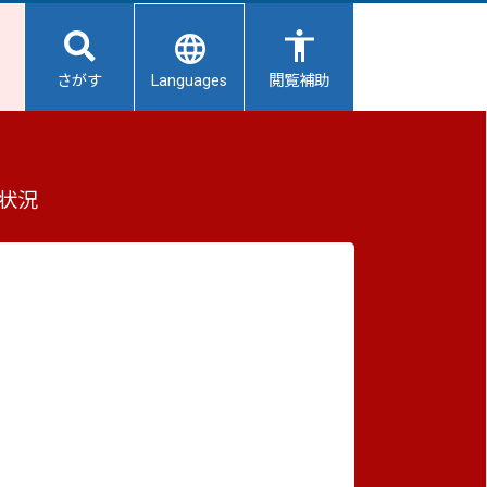
Languages
さがす
閲覧補助
選挙（令和5年4月9日）
もっと見る（全2件）
状況
重要なお知らせ
2026/08/06
【給水所情報】8月7日（金曜日）
2026/08/06
避難所開設状況
2026/08/01
避難所の再編について
2026/07/31
生活用水の配布について