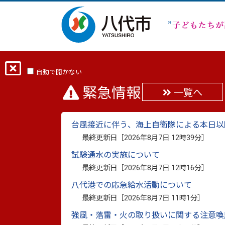
ホーム
分類から探す
市政
選挙
自動で開かない
緊急情報
一覧へ
熊本県議会議員一般選挙
台風接近に伴う、海上自衛隊による本日以
最終更新日：
2023年4月11日
最終更新日［
2026年8月7日 12時39分
］
印刷
試験通水の実施について
最終更新日［
2026年8月7日 12時16分
］
熊本県議会議員一般選挙（令
八代港での応急給水活動について
最終更新日［
2026年8月7日 11時1分
］
強風・落雷・火の取り扱いに関する注意喚