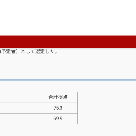
本計画策定業務委託に係る公募型プロポーザル実施要領
定者）として選定した。
合計得点
75.3
69.9