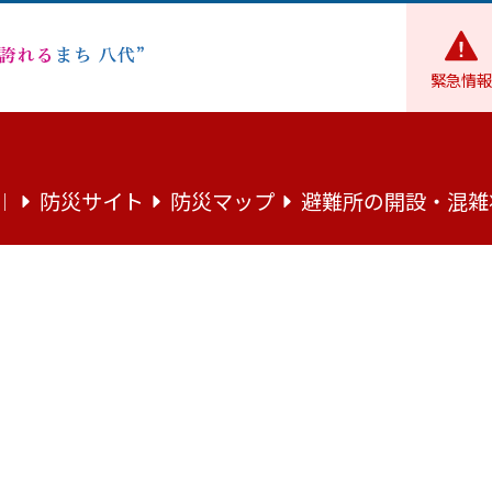
緊急情報
地域・市民活動
市民活動
計画策定業務委託】公募型プロポーザル方式の実施結果について
防災サイト
防災マップ
避難所の開設・混雑
｜
ティセンター建替基本計画策定業務委
ル方式の実施結果について
コミュニティセンター建替基本計画策定業務委託に係る公募型プ
結果、当事業の入選企画提案者（契約予定者）を次のとおり決