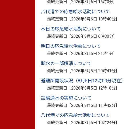
したので公表します。
最終更新日［
2026年8月6日 16時0分
］
八代港での応急給水活動について
最終更新日［
2026年8月6日 10時40分
］
1 業務名称
本日の応急給水活動について
最終更新日［
2026年8月6日 6時30分
］
明日の応急給水活動について
八代市金剛コミュニティセンター建替
最終更新日［
2026年8月5日 21時1分
］
断水の一部解消について
2 審査日
最終更新日［
2026年8月5日 20時41分
］
避難所開設状況（8月5日12時00分現在）
令和5年5月19日（金曜日）
最終更新日［
2026年8月5日 12時18分
］
試験通水の実施について
3 入選企画提案者（契約予定者）
最終更新日［
2026年8月5日 11時42分
］
八代港での応急給水活動について
最終更新日［
2026年8月5日 10時24分
］
株式会社URリンケージ