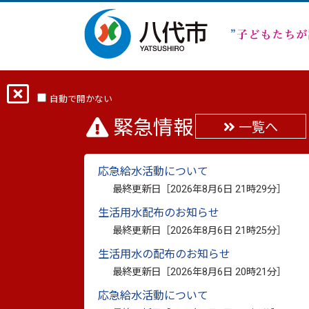
ホーム
分類から探す
くらし・手続き
【八代市金剛コミュニティセンター建替基本
自動で開かない
緊急情報
一覧へ
【八代市金剛コミュニ
応急給水活動について
最終更新日［
2026年8月6日 21時29分
］
託】公募型プロポーザ
生活用水配布のお知らせ
最終更新日［
2026年8月6日 21時25分
］
最終更新日：
2023年5月26日
印刷
生活用水の配布のお知らせ
令和5年4月10日付で公募した八代市金剛
最終更新日［
2026年8月6日 20時21分
］
ーザルについて、提案内容の審査を行った
応急給水活動について