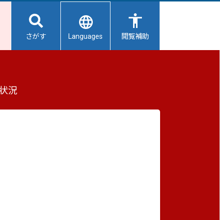
Languages
さがす
閲覧補助
もっと見る（全2件）
状況
重要なお知らせ
2026/08/06
【給水所情報】8月7日（金曜日）
2026/08/06
避難所開設状況
2026/08/01
ロポ
避難所の再編について
定しま
2026/07/31
生活用水の配布について