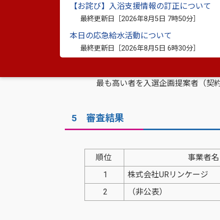
【お詫び】入浴支援情報の訂正について
最終更新日［
2026年8月5日 7時50分
］
4 審査方法
本日の応急給水活動について
最終更新日［
2026年8月5日 6時30分
］
八代市金剛コミュニティセンター建替基
き審査を行った結果、合計得点が
最も高い者を入選企画提案者（契約予
5 審査結果
順位
事業者名
1
株式会社URリンケージ
2
（非公表）